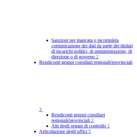
Sanzioni per mancata o incompleta
comunicazione dei dati da parte dei titolari
di incarichi politici, di amministrazione, di
direzione o di governo
2
Rendiconti gruppi consiliari regionali/provinciali
3
Rendiconti gruppi consiliari
regionali/provinciali
2
Atti degli organi di controllo
1
Articolazione degli uffici
5