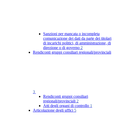
Sanzioni per mancata o incompleta
comunicazione dei dati da parte dei titolari
di incarichi politici, di amministrazione, di
direzione o di governo
2
Rendiconti gruppi consiliari regionali/provinciali
3
Rendiconti gruppi consiliari
regionali/provinciali
2
Atti degli organi di controllo
1
Articolazione degli uffici
5