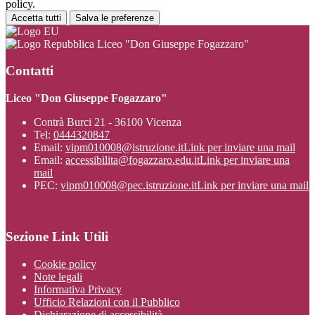
policy.
Accetta tutti
Salva le preferenze
Liceo "Don Giuseppe Fogazzaro"
Contatti
Liceo "Don Giuseppe Fogazzaro"
Contrà Burci 21 - 36100 Vicenza
Tel:
0444320847
Email:
vipm010008@istruzione.it
Link per inviare una mail
Email:
accessibilita@fogazzaro.edu.it
Link per inviare una
mail
PEC:
vipm010008@pec.istruzione.it
Link per inviare una mail
Sezione Link Utili
Cookie policy
Note legali
Informativa Privacy
Ufficio Relazioni con il Pubblico
Dichiarazione di accessibilità