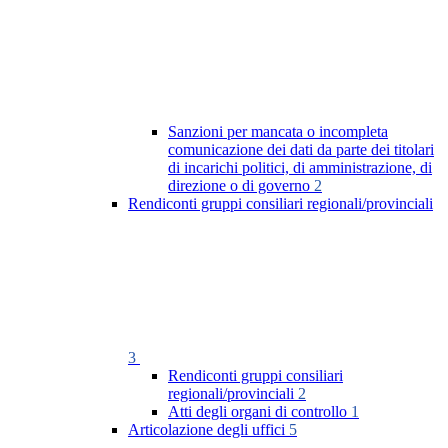
Sanzioni per mancata o incompleta
comunicazione dei dati da parte dei titolari
di incarichi politici, di amministrazione, di
direzione o di governo
2
Rendiconti gruppi consiliari regionali/provinciali
3
Rendiconti gruppi consiliari
regionali/provinciali
2
Atti degli organi di controllo
1
Articolazione degli uffici
5