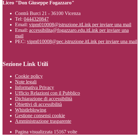
Liceo "Don Giuseppe Fogazzaro"
Contrà Burci 21 - 36100 Vicenza
Tel:
0444320847
Email:
vipm010008@istruzione.it
Link per inviare una mail
Email:
accessibilita@fogazzaro.edu.it
Link per inviare una
mail
PEC:
vipm010008@pec.istruzione.it
Link per inviare una mail
Sezione Link Utili
Cookie policy
Note legali
Informativa Privacy
Ufficio Relazioni con il Pubblico
Dichiarazione di accessibilità
Obiettivi di accessibilità
Whistleblowing
Gestione consensi cookie
Amministrazione trasparente
Pagina visualizzata
15167
volte