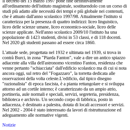
Il decreto del 15 marzo 1997 pone fine definitivamente
all'ordinamento dell'istituto magistrale, sostituendolo con un corso di
studi più adatto alle necessità dei tempi e più globale nei contenuti,
che è attuato dall'anno scolastico 1997/98. Attualmente l'istituto si
caratterizza per la presenza di quattro indirizzi: liceo linguistico,
liceo delle scienze umane, liceo economico-sociale, liceo delle
scienze applicate. Nell'anno scolastico 2009/10 l'istituto ha una
popolazione di 1423 studenti, divisi in 53 classi, e di 118 docenti.
Nel 2020 gli studenti passano ad essere circa 1860.
L'attuale sede, progettata nel 1932 e ultimata nel 1939, si trova in
contrà Burci, in zona "Piarda Fanton", vale a dire un antico spiazzo
adiacente alla villa dell'astronomo vicentino Fanton, residenza che
venne pertanto "schiacciata" dall'edificio scolastico ma di cui si nota
ancora oggi, sul retro del "Fogazzaro", la torretta dedicata alle
osservazioni della volta celeste.L'edificio, dal tipico disegno
"razionalista" di epoca fascista, è a pianta rettangolare e si sviluppa
attorno ad un cortile interno; è caratterizzato da un ampio atrio,
portineria, aule normali e speciali, servizi, segreteria, presidenza,
biblioteca e archivio. Un secondo corpo di fabbrica, posto in
adiacenza, è destinato a palestra, dotata di locali accessori e servizi.
Nel 2002 - 2004 è stato interessato da lavori di ristrutturazione ed
adeguamento alle normative vigenti.
Notizie