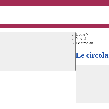
Home
>
Novità
>
Le circolari
Le circola