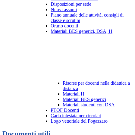
Disposizioni per sede
Nuovi assunti
Piano annuale delle attività, consigli di
classe e scrutini
Orario docenti
Materiali BES generici, DSA, H
Risorse per docenti nella didattica a
distanza
Materiali H
Materiali BES generici
Materiali studenti con DSA
PTOF Docenti
Carta intestata per circolari
Logo vettoriale del Fogazzaro
Documenti utili