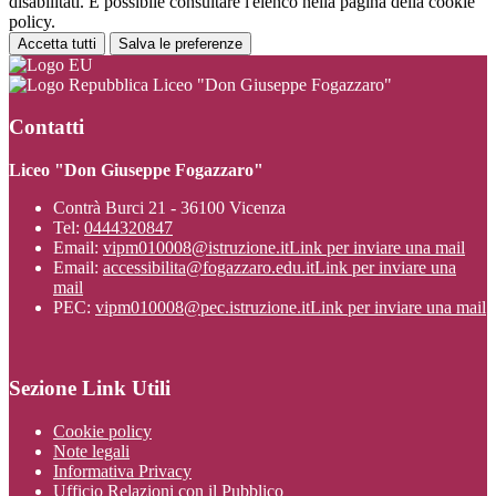
disabilitati. È possibile consultare l'elenco nella pagina della cookie
policy.
Accetta tutti
Salva le preferenze
Liceo "Don Giuseppe Fogazzaro"
Contatti
Liceo "Don Giuseppe Fogazzaro"
Contrà Burci 21 - 36100 Vicenza
Tel:
0444320847
Email:
vipm010008@istruzione.it
Link per inviare una mail
Email:
accessibilita@fogazzaro.edu.it
Link per inviare una
mail
PEC:
vipm010008@pec.istruzione.it
Link per inviare una mail
Sezione Link Utili
Cookie policy
Note legali
Informativa Privacy
Ufficio Relazioni con il Pubblico