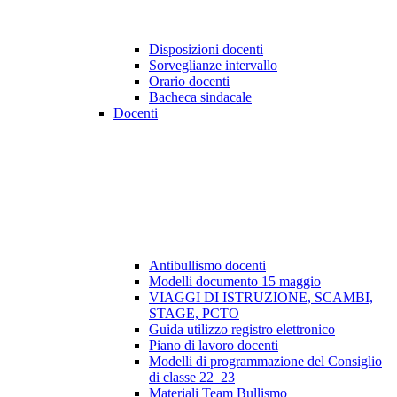
Disposizioni docenti
Sorveglianze intervallo
Orario docenti
Bacheca sindacale
Docenti
Antibullismo docenti
Modelli documento 15 maggio
VIAGGI DI ISTRUZIONE, SCAMBI,
STAGE, PCTO
Guida utilizzo registro elettronico
Piano di lavoro docenti
Modelli di programmazione del Consiglio
di classe 22_23
Materiali Team Bullismo