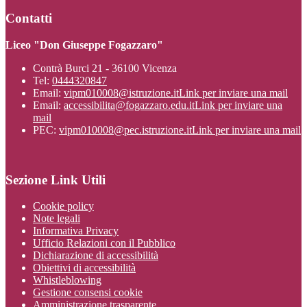
Contatti
Liceo "Don Giuseppe Fogazzaro"
Contrà Burci 21 - 36100 Vicenza
Tel:
0444320847
Email:
vipm010008@istruzione.it
Link per inviare una mail
Email:
accessibilita@fogazzaro.edu.it
Link per inviare una
mail
PEC:
vipm010008@pec.istruzione.it
Link per inviare una mail
Sezione Link Utili
Cookie policy
Note legali
Informativa Privacy
Ufficio Relazioni con il Pubblico
Dichiarazione di accessibilità
Obiettivi di accessibilità
Whistleblowing
Gestione consensi cookie
Amministrazione trasparente