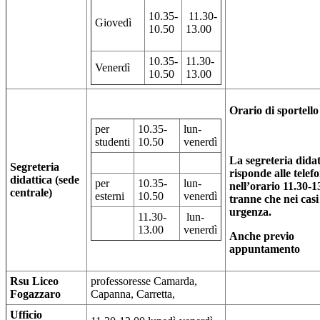
10.35-
11.30-
Giovedì
10.50
13.00
10.35-
11.30-
Venerdì
10.50
13.00
Orario di sportello
per
10.35-
lun-
studenti
10.50
venerdì
La segreteria didat
Segreteria
risponde alle telef
didattica (sede
per
10.35-
lun-
nell’orario 11.30-1
centrale)
esterni
10.50
venerdì
tranne che nei casi
urgenza.
11.30-
lun-
13.00
venerdì
Anche previo
appuntamento
Rsu Liceo
professoresse Camarda,
Fogazzaro
Capanna, Carretta,
Ufficio