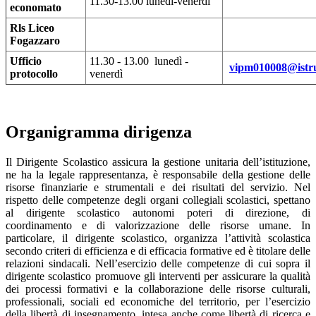
11.30-13.00 lunedì-venerdì
economato
Rls Liceo
Fogazzaro
Ufficio
11.30 - 13.00 lunedì -
vipm010008@istru
protocollo
venerdì
Organigramma dirigenza
Il Dirigente Scolastico assicura la gestione unitaria dell’istituzione,
ne ha la legale rappresentanza, è responsabile della gestione delle
risorse finanziarie e strumentali e dei risultati del servizio. Nel
rispetto delle competenze degli organi collegiali scolastici, spettano
al dirigente scolastico autonomi poteri di direzione, di
coordinamento e di valorizzazione delle risorse umane. In
particolare, il dirigente scolastico, organizza l’attività scolastica
secondo criteri di efficienza e di efficacia formative ed è titolare delle
relazioni sindacali. Nell’esercizio delle competenze di cui sopra il
dirigente scolastico promuove gli interventi per assicurare la qualità
dei processi formativi e la collaborazione delle risorse culturali,
professionali, sociali ed economiche del territorio, per l’esercizio
della libertà di insegnamento, intesa anche come libertà di ricerca e