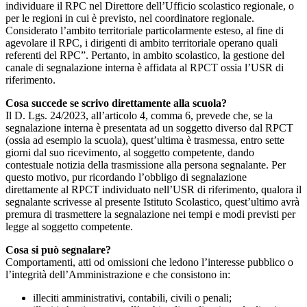
individuare il RPC nel Direttore dell’Ufficio scolastico regionale, o
per le regioni in cui è previsto, nel coordinatore regionale.
Considerato l’ambito territoriale particolarmente esteso, al fine di
agevolare il RPC, i dirigenti di ambito territoriale operano quali
referenti del RPC”. Pertanto, in ambito scolastico, la gestione del
canale di segnalazione interna è affidata al RPCT ossia l’USR di
riferimento.
Cosa succede se scrivo direttamente alla scuola?
Il D. Lgs. 24/2023, all’articolo 4, comma 6, prevede che, se la
segnalazione interna è presentata ad un soggetto diverso dal RPCT
(ossia ad esempio la scuola), quest’ultima è trasmessa, entro sette
giorni dal suo ricevimento, al soggetto competente, dando
contestuale notizia della trasmissione alla persona segnalante. Per
questo motivo, pur ricordando l’obbligo di segnalazione
direttamente al RPCT individuato nell’USR di riferimento, qualora il
segnalante scrivesse al presente Istituto Scolastico, quest’ultimo avrà
premura di trasmettere la segnalazione nei tempi e modi previsti per
legge al soggetto competente.
Cosa si può segnalare?
Comportamenti, atti od omissioni che ledono l’interesse pubblico o
l’integrità dell’Amministrazione e che consistono in:
illeciti amministrativi, contabili, civili o penali;