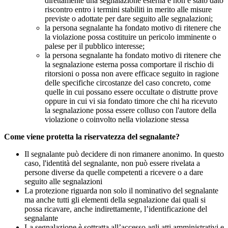
direttamente una segnalazione esterna e non è stato dato
riscontro entro i termini stabiliti in merito alle misure
previste o adottate per dare seguito alle segnalazioni;
la persona segnalante ha fondato motivo di ritenere che
la violazione possa costituire un pericolo imminente o
palese per il pubblico interesse;
la persona segnalante ha fondato motivo di ritenere che
la segnalazione esterna possa comportare il rischio di
ritorsioni o possa non avere efficace seguito in ragione
delle specifiche circostanze del caso concreto, come
quelle in cui possano essere occultate o distrutte prove
oppure in cui vi sia fondato timore che chi ha ricevuto
la segnalazione possa essere colluso con l'autore della
violazione o coinvolto nella violazione stessa
Come viene protetta la riservatezza del segnalante?
Il segnalante può decidere di non rimanere anonimo. In questo
caso, l'identità del segnalante, non può essere rivelata a
persone diverse da quelle competenti a ricevere o a dare
seguito alle segnalazioni
La protezione riguarda non solo il nominativo del segnalante
ma anche tutti gli elementi della segnalazione dai quali si
possa ricavare, anche indirettamente, l’identificazione del
segnalante
La segnalazione è sottratta all’accesso agli atti amministrativi e