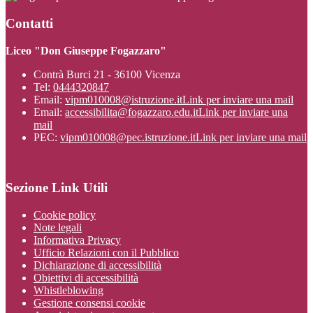
Contatti
Liceo "Don Giuseppe Fogazzaro"
Contrà Burci 21 - 36100 Vicenza
Tel:
0444320847
Email:
vipm010008@istruzione.it
Link per inviare una mail
Email:
accessibilita@fogazzaro.edu.it
Link per inviare una
mail
PEC:
vipm010008@pec.istruzione.it
Link per inviare una mail
Sezione Link Utili
Cookie policy
Note legali
Informativa Privacy
Ufficio Relazioni con il Pubblico
Dichiarazione di accessibilità
Obiettivi di accessibilità
Whistleblowing
Gestione consensi cookie