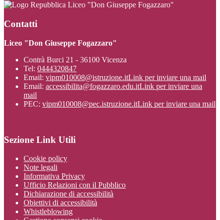
Liceo "Don Giuseppe Fogazzaro"
Contatti
Liceo "Don Giuseppe Fogazzaro"
Contrà Burci 21 - 36100 Vicenza
Tel:
0444320847
Email:
vipm010008@istruzione.it
Link per inviare una mail
Email:
accessibilita@fogazzaro.edu.it
Link per inviare una
mail
PEC:
vipm010008@pec.istruzione.it
Link per inviare una mail
Sezione Link Utili
Cookie policy
Note legali
Informativa Privacy
Ufficio Relazioni con il Pubblico
Dichiarazione di accessibilità
Obiettivi di accessibilità
Whistleblowing