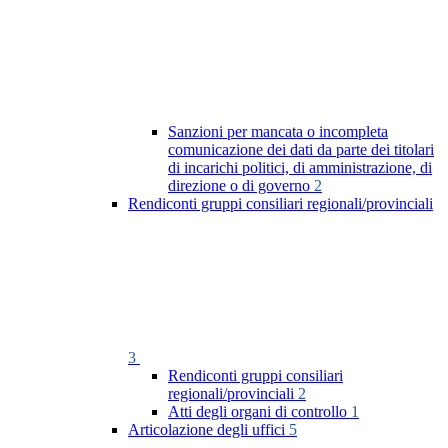
Sanzioni per mancata o incompleta
comunicazione dei dati da parte dei titolari
di incarichi politici, di amministrazione, di
direzione o di governo
2
Rendiconti gruppi consiliari regionali/provinciali
3
Rendiconti gruppi consiliari
regionali/provinciali
2
Atti degli organi di controllo
1
Articolazione degli uffici
5