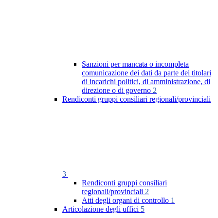
Sanzioni per mancata o incompleta
comunicazione dei dati da parte dei titolari
di incarichi politici, di amministrazione, di
direzione o di governo
2
Rendiconti gruppi consiliari regionali/provinciali
3
Rendiconti gruppi consiliari
regionali/provinciali
2
Atti degli organi di controllo
1
Articolazione degli uffici
5