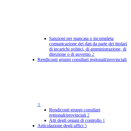
Sanzioni per mancata o incompleta
comunicazione dei dati da parte dei titolari
di incarichi politici, di amministrazione, di
direzione o di governo
2
Rendiconti gruppi consiliari regionali/provinciali
3
Rendiconti gruppi consiliari
regionali/provinciali
2
Atti degli organi di controllo
1
Articolazione degli uffici
5