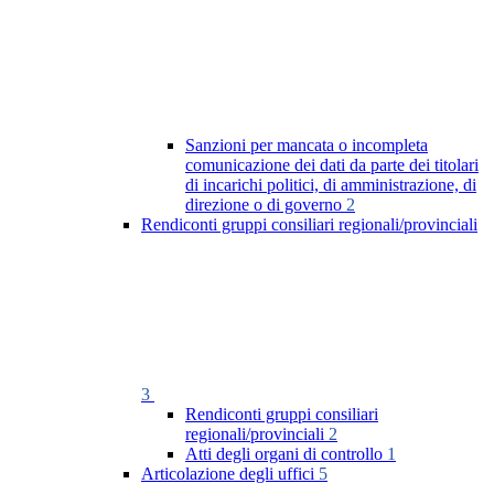
Sanzioni per mancata o incompleta
comunicazione dei dati da parte dei titolari
di incarichi politici, di amministrazione, di
direzione o di governo
2
Rendiconti gruppi consiliari regionali/provinciali
3
Rendiconti gruppi consiliari
regionali/provinciali
2
Atti degli organi di controllo
1
Articolazione degli uffici
5