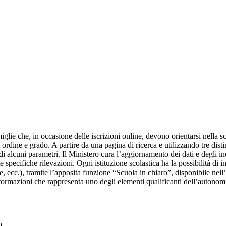
glie che, in occasione delle iscrizioni online, devono orientarsi nella sce
i ordine e grado. A partire da una pagina di ricerca e utilizzando tre distin
 alcuni parametri. Il Ministero cura l’aggiornamento dei dati e degli indic
e specifiche rilevazioni. Ogni istituzione scolastica ha la possibilità di
tture, ecc.), tramite l’apposita funzione “Scuola in chiaro”, disponibile ne
nformazioni che rappresenta uno degli elementi qualificanti dell’autonomi
o.