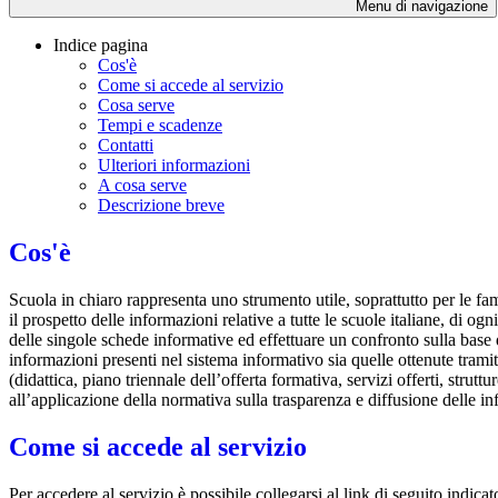
Menu di navigazione
Indice pagina
Cos'è
Come si accede al servizio
Cosa serve
Tempi e scadenze
Contatti
Ulteriori informazioni
A cosa serve
Descrizione breve
Cos'è
Scuola in chiaro rappresenta uno strumento utile, soprattutto per le fami
il prospetto delle informazioni relative a tutte le scuole italiane, di ogn
delle singole schede informative ed effettuare un confronto sulla base di
informazioni presenti nel sistema informativo sia quelle ottenute tramit
(didattica, piano triennale dell’offerta formativa, servizi offerti, stru
all’applicazione della normativa sulla trasparenza e diffusione delle i
Come si accede al servizio
Per accedere al servizio è possibile collegarsi al link di seguito indicat