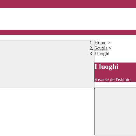
Home
>
Scuola
>
I luoghi
I luoghi
Risorse dell'istituto