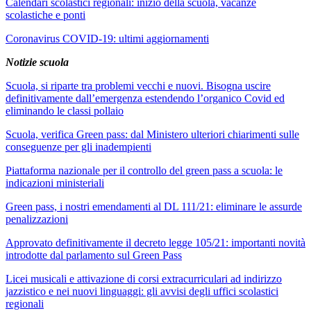
Calendari scolastici regionali: inizio della scuola, vacanze
scolastiche e ponti
Coronavirus COVID-19: ultimi aggiornamenti
Notizie scuola
Scuola, si riparte tra problemi vecchi e nuovi. Bisogna uscire
definitivamente dall’emergenza estendendo l’organico Covid ed
eliminando le classi pollaio
Scuola, verifica Green pass: dal Ministero ulteriori chiarimenti sulle
conseguenze per gli inadempienti
Piattaforma nazionale per il controllo del green pass a scuola: le
indicazioni ministeriali
Green pass, i nostri emendamenti al DL 111/21: eliminare le assurde
penalizzazioni
Approvato definitivamente il decreto legge 105/21: importanti novità
introdotte dal parlamento sul Green Pass
Licei musicali e attivazione di corsi extracurriculari ad indirizzo
jazzistico e nei nuovi linguaggi: gli avvisi degli uffici scolastici
regionali