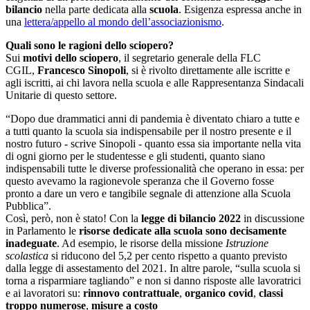
bilancio
nella parte dedicata alla
scuola
. Esigenza espressa anche in
una
lettera/appello al mondo dell’associazionismo
.
Quali sono le ragioni dello sciopero?
Sui
motivi dello sciopero
, il segretario generale della FLC
CGIL,
Francesco Sinopoli
, si è rivolto direttamente alle iscritte e
agli iscritti, ai chi lavora nella scuola e alle Rappresentanza Sindacali
Unitarie di questo settore.
“Dopo due drammatici anni di pandemia è diventato chiaro a tutte e
a tutti quanto la scuola sia indispensabile per il nostro presente e il
nostro futuro - scrive Sinopoli - quanto essa sia importante nella vita
di ogni giorno per le studentesse e gli studenti, quanto siano
indispensabili tutte le diverse professionalità che operano in essa: per
questo avevamo la ragionevole speranza che il Governo fosse
pronto a dare un vero e tangibile segnale di attenzione alla Scuola
Pubblica”.
Così, però, non è stato! Con la
legge di bilancio 2022
in discussione
in Parlamento le
risorse dedicate alla scuola sono decisamente
inadeguate
. Ad esempio, le risorse della missione
Istruzione
scolastica
si riducono del 5,2 per cento rispetto a quanto previsto
dalla legge di assestamento del 2021. In altre parole, “sulla scuola si
torna a risparmiare tagliando” e non si danno risposte alle lavoratrici
e ai lavoratori su:
rinnovo contrattuale
,
organico covid
,
classi
troppo numerose
,
misure a costo