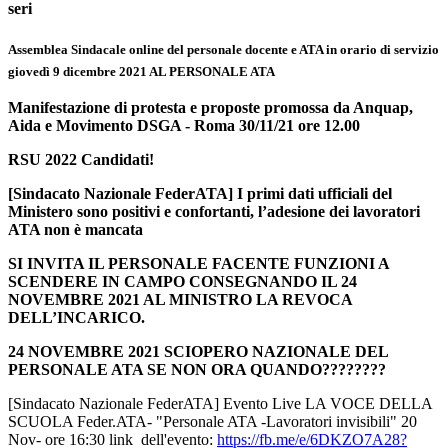
seri
Assemblea Sindacale online del personale docente e ATA in orario di servizio
giovedì 9 dicembre 2021 AL PERSONALE ATA
Manifestazione di protesta e proposte promossa da Anquap,
Aida e Movimento DSGA - Roma 30/11/21 ore 12.00
RSU 2022 Candidati!
[Sindacato Nazionale FederATA] I primi dati ufficiali del
Ministero sono positivi e confortanti, l’adesione dei lavoratori
ATA non è mancata
SI INVITA IL PERSONALE FACENTE FUNZIONI A
SCENDERE IN CAMPO CONSEGNANDO IL 24
NOVEMBRE 2021 AL MINISTRO LA REVOCA
DELL’INCARICO.
24 NOVEMBRE 2021
SCIOPERO NAZIONALE DEL
PERSONALE ATA
SE NON ORA QUANDO????????
[Sindacato Nazionale FederATA] Evento Live LA VOCE DELLA
SCUOLA Feder.ATA- "Personale ATA -Lavoratori invisibili" 20
Nov- ore 16:30
link dell'evento:
https://fb.me/e/
6DKZO7A28?