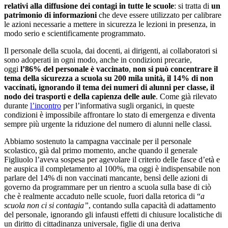
relativi alla diffusione dei contagi in tutte le scuole
: si tratta di
un
patrimonio di informazioni
che deve essere utilizzato per calibrare
le azioni necessarie a mettere in sicurezza le lezioni in presenza, in
modo serio e scientificamente programmato.
Il personale della scuola, dai docenti, ai dirigenti, ai collaboratori si
sono adoperati in ogni modo, anche in condizioni precarie,
oggi
l’86% del personale è vaccinato
,
non si può concentrare il
tema della sicurezza a scuola su 200 mila unità, il 14% di non
vaccinati, ignorando il tema dei numeri di alunni per classe, il
nodo dei trasporti e della capienza delle aule
. Come già rilevato
durante
l’incontro
per l’informativa sugli organici, in queste
condizioni è impossibile affrontare lo stato di emergenza e diventa
sempre più urgente la riduzione del numero di alunni nelle classi.
Abbiamo sostenuto la campagna vaccinale per il personale
scolastico, già dal primo momento, anche quando il generale
Figliuolo l’aveva sospesa per agevolare il criterio delle fasce d’età e
ne auspica il completamento al 100%, ma oggi è indispensabile non
parlare del 14% di non vaccinati mancante, bensì delle azioni di
governo da programmare per un rientro a scuola sulla base di ciò
che è realmente accaduto nelle scuole, fuori dalla retorica di “
a
scuola non ci si contagia”
, contando sulla capacità di adattamento
del personale, ignorando gli infausti effetti di chiusure localistiche di
un diritto di cittadinanza universale, figlie di una deriva