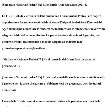
[Sindacato Nazionale FederATA] Buon Inizio Anno Scolastico 2021-22
La FLC CGIL di Vicenza in collaborazione con l’Associazione Proteo Fare Sapere
organizza una formazione seminariale rivolta ai Dirigenti Scolatici e ai Direttori dei
s.g. e amm.vi per aumentare le conoscenze, implementare le competenze e favorire un
adeguato inizio dell’anno scolastico. La partecipazione ai seminari è gratuita, ma
occorre iscriversi trasmettendo il modulo allegato all’indirizzo mail:
proteofaresaperevicenza@gmail.com
[Sindacato Nazionale FederATA] No al controllo del Green Pass da parte del
personale ATA
[Sindacato Nazionale FederATA] I reali problemi della scuola restano irrisolti mentre
il governo non fa altro che parlare di obbligatorietà del green pass per i lavoratori
della scuola
Cobas della Scuola comunicazione sindacale relativa alla prossima apertura delle