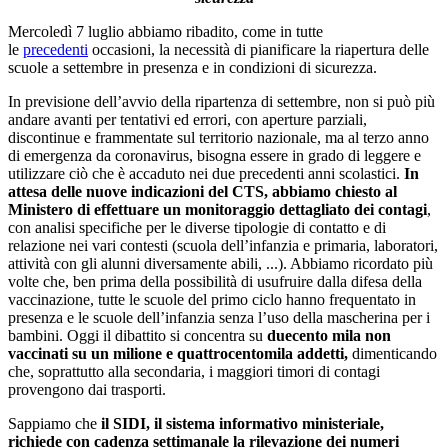
Mercoledì 7 luglio abbiamo ribadito, come in tutte
le
precedenti
occasioni, la necessità di pianificare la riapertura delle
scuole a settembre in presenza e in condizioni di sicurezza.
In previsione dell’avvio della ripartenza di settembre, non si può più
andare avanti per tentativi ed errori, con aperture parziali,
discontinue e frammentate sul territorio nazionale, ma al terzo anno
di emergenza da coronavirus, bisogna essere in grado di leggere e
utilizzare ciò che è accaduto nei due precedenti anni scolastici.
In
attesa delle nuove indicazioni del CTS, abbiamo chiesto al
Ministero di effettuare un monitoraggio dettagliato dei contagi
,
con analisi specifiche per le diverse tipologie di contatto e di
relazione nei vari contesti (scuola dell’infanzia e primaria, laboratori,
attività con gli alunni diversamente abili, ...). Abbiamo ricordato più
volte che, ben prima della possibilità di usufruire dalla difesa della
vaccinazione, tutte le scuole del primo ciclo hanno frequentato in
presenza e le scuole dell’infanzia senza l’uso della mascherina per i
bambini. Oggi il dibattito si concentra su
duecento mila non
vaccinati su un milione e quattrocentomila addetti,
dimenticando
che, soprattutto alla secondaria, i maggiori timori di contagi
provengono dai trasporti.
Sappiamo che
il SIDI, il sistema informativo ministeriale,
richiede con cadenza settimanale la rilevazione dei numeri