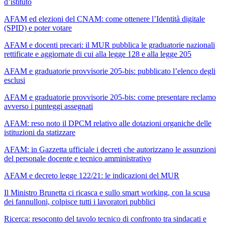
d’istituto
AFAM ed elezioni del CNAM: come ottenere l’Identità digitale
(SPID) e poter votare
AFAM e docenti precari: il MUR pubblica le graduatorie nazionali
rettificate e aggiornate di cui alla legge 128 e alla legge 205
AFAM e graduatorie provvisorie 205-bis: pubblicato l’elenco degli
esclusi
AFAM e graduatorie provvisorie 205-bis: come presentare reclamo
avverso i punteggi assegnati
AFAM: reso noto il DPCM relativo alle dotazioni organiche delle
istituzioni da statizzare
AFAM: in Gazzetta ufficiale i decreti che autorizzano le assunzioni
del personale docente e tecnico amministrativo
AFAM e decreto legge 122/21: le indicazioni del MUR
Il Ministro Brunetta ci ricasca e sullo smart working, con la scusa
dei fannulloni, colpisce tutti i lavoratori pubblici
Ricerca: resoconto del tavolo tecnico di confronto tra sindacati e