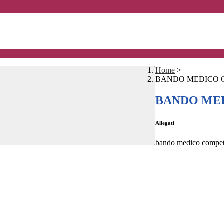
Home
>
BANDO MEDICO 
BANDO ME
Allegati
bando medico compet