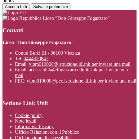
policy.
Accetta tutti
Salva le preferenze
Liceo "Don Giuseppe Fogazzaro"
Contatti
Liceo "Don Giuseppe Fogazzaro"
Contrà Burci 21 - 36100 Vicenza
Tel:
0444320847
Email:
vipm010008@istruzione.it
Link per inviare una mail
Email:
accessibilita@fogazzaro.edu.it
Link per inviare una
mail
PEC:
vipm010008@pec.istruzione.it
Link per inviare una mail
Sezione Link Utili
Cookie policy
Note legali
Informativa Privacy
Ufficio Relazioni con il Pubblico
Dichiarazione di accessibilità