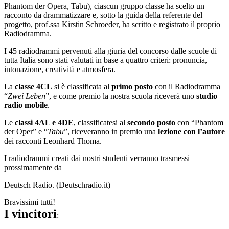
Phantom der Opera, Tabu), ciascun gruppo classe ha scelto un
racconto da drammatizzare
e, sotto la guida della referente del
progetto, prof.ssa Kirstin Schroeder, ha scritto e
registrato il proprio
Radiodramma.
I 45 radiodrammi pervenuti alla giuria del concorso dalle scuole di
tutta Italia sono stati
valutati in base a quattro criteri: pronuncia,
intonazione, creatività e atmosfera.
La
classe 4CL
si è classificata al
primo posto
con il Radiodramma
“
Zwei Leben
”
, e come
premio la nostra scuola riceverà uno
studio
radio mobile
.
Le
classi 4AL e 4DE
, classificatesi al
secondo posto
con “Phantom
der Oper” e “
Tabu
”
,
riceveranno in premio una
lezione con l’autore
dei racconti Leonhard Thoma.
I radiodrammi creati dai nostri studenti verranno trasmessi
prossimamente da
Deutsch Radio. (Deutschradio.it)
Bravissimi tutti!
I vincitori
: