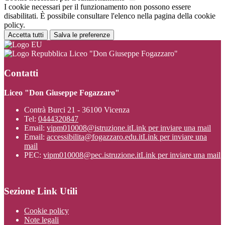
I cookie necessari per il funzionamento non possono essere
disabilitati. È possibile consultare l'elenco nella pagina della cookie
policy.
Accetta tutti
Salva le preferenze
Liceo "Don Giuseppe Fogazzaro"
Contatti
Liceo "Don Giuseppe Fogazzaro"
Contrà Burci 21 - 36100 Vicenza
Tel:
0444320847
Email:
vipm010008@istruzione.it
Link per inviare una mail
Email:
accessibilita@fogazzaro.edu.it
Link per inviare una
mail
PEC:
vipm010008@pec.istruzione.it
Link per inviare una mail
Sezione Link Utili
Cookie policy
Note legali