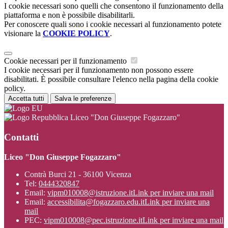
I cookie necessari sono quelli che consentono il funzionamento della
piattaforma e non è possibile disabilitarli.
Per conoscere quali sono i cookie necessari al funzionamento potete
visionare la
COOKIE POLICY
.
Cookie necessari per il funzionamento
I cookie necessari per il funzionamento non possono essere
disabilitati. È possibile consultare l'elenco nella pagina della cookie
policy.
Accetta tutti
Salva le preferenze
Liceo "Don Giuseppe Fogazzaro"
Contatti
Liceo "Don Giuseppe Fogazzaro"
Contrà Burci 21 - 36100 Vicenza
Tel:
0444320847
Email:
vipm010008@istruzione.it
Link per inviare una mail
Email:
accessibilita@fogazzaro.edu.it
Link per inviare una
mail
PEC:
vipm010008@pec.istruzione.it
Link per inviare una mail