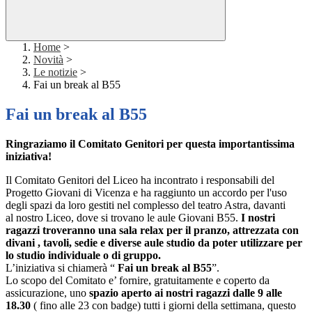
Home
>
Novità
>
Le notizie
>
Fai un break al B55
Fai un break al B55
Ringraziamo il Comitato Genitori per questa importantissima
iniziativa!
Il Comitato Genitori del Liceo ha incontrato i responsabili del
Progetto Giovani di Vicenza e ha raggiunto un accordo per l'uso
degli spazi da loro gestiti nel complesso del teatro Astra, davanti
al nostro Liceo, dove si trovano le aule Giovani B55.
I nostri
ragazzi troveranno una sala relax per il pranzo, attrezzata con
divani , tavoli, sedie e diverse aule studio da poter utilizzare per
lo studio individuale o di gruppo.
L’iniziativa si chiamerà “
Fai un break al B55
”.
Lo scopo del Comitato e’ fornire, gratuitamente e coperto da
assicurazione, uno
spazio aperto ai nostri ragazzi dalle 9 alle
18.30
( fino alle 23 con badge) tutti i giorni della settimana, questo