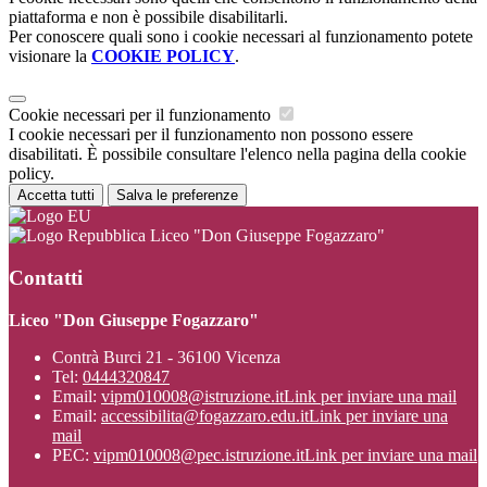
piattaforma e non è possibile disabilitarli.
Per conoscere quali sono i cookie necessari al funzionamento potete
visionare la
COOKIE POLICY
.
Cookie necessari per il funzionamento
I cookie necessari per il funzionamento non possono essere
disabilitati. È possibile consultare l'elenco nella pagina della cookie
policy.
Accetta tutti
Salva le preferenze
Liceo "Don Giuseppe Fogazzaro"
Contatti
Liceo "Don Giuseppe Fogazzaro"
Contrà Burci 21 - 36100 Vicenza
Tel:
0444320847
Email:
vipm010008@istruzione.it
Link per inviare una mail
Email:
accessibilita@fogazzaro.edu.it
Link per inviare una
mail
PEC:
vipm010008@pec.istruzione.it
Link per inviare una mail