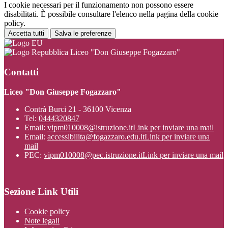
I cookie necessari per il funzionamento non possono essere
disabilitati. È possibile consultare l'elenco nella pagina della cookie
policy.
Accetta tutti
Salva le preferenze
Liceo "Don Giuseppe Fogazzaro"
Contatti
Liceo "Don Giuseppe Fogazzaro"
Contrà Burci 21 - 36100 Vicenza
Tel:
0444320847
Email:
vipm010008@istruzione.it
Link per inviare una mail
Email:
accessibilita@fogazzaro.edu.it
Link per inviare una
mail
PEC:
vipm010008@pec.istruzione.it
Link per inviare una mail
Sezione Link Utili
Cookie policy
Note legali