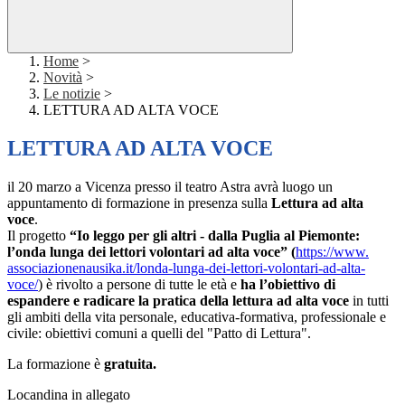
Home
>
Novità
>
Le notizie
>
LETTURA AD ALTA VOCE
LETTURA AD ALTA VOCE
il 20 marzo a Vicenza presso il teatro Astra avrà luogo un
appuntamento di formazione in presenza sulla
Lettura ad alta
voce
.
Il progetto
“Io leggo per gli altri - dalla Puglia al Piemonte:
l’onda lunga dei lettori volontari ad alta voce” (
https://www.
associazionenausika.it/londa-
lunga-dei-lettori-volontari-
ad-alta-
voce/
)
è rivolto a persone di tutte le età e
ha l’obiettivo di
espandere e radicare la pratica della lettura ad alta voce
in tutti
gli ambiti della vita personale, educativa-formativa, professionale e
civile: obiettivi comuni a quelli del "Patto di Lettura".
La formazione è
gratuita.
Locandina in allegato