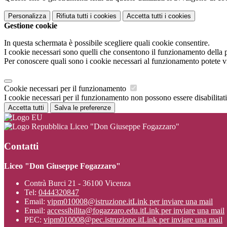
Personalizza
Rifiuta tutti
i cookies
Accetta tutti
i cookies
Gestione cookie
In questa schermata è possibile scegliere quali cookie consentire.
I cookie necessari sono quelli che consentono il funzionamento della pi
Per conoscere quali sono i cookie necessari al funzionamento potete v
Cookie necessari per il funzionamento
I cookie necessari per il funzionamento non possono essere disabilitati.
Accetta tutti
Salva le preferenze
Liceo "Don Giuseppe Fogazzaro"
Contatti
Liceo "Don Giuseppe Fogazzaro"
Contrà Burci 21 - 36100 Vicenza
Tel:
0444320847
Email:
vipm010008@istruzione.it
Link per inviare una mail
Email:
accessibilita@fogazzaro.edu.it
Link per inviare una mail
PEC:
vipm010008@pec.istruzione.it
Link per inviare una mail