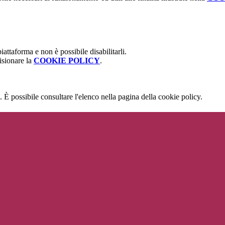
attaforma e non è possibile disabilitarli.
isionare la
COOKIE POLICY
.
 È possibile consultare l'elenco nella pagina della cookie policy.