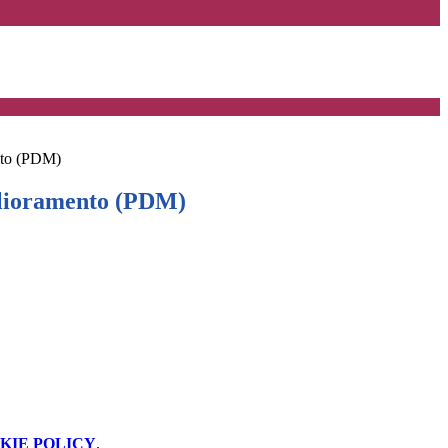
nto (PDM)
glioramento (PDM)
KIE POLICY
.