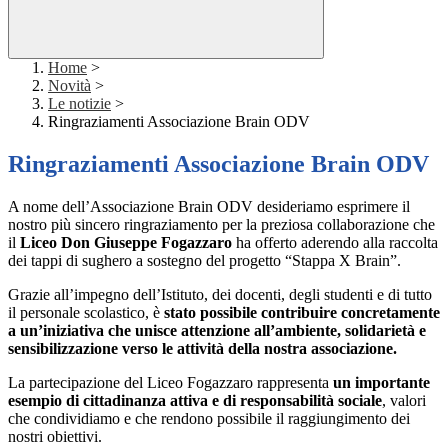
Home
>
Novità
>
Le notizie
>
Ringraziamenti Associazione Brain ODV
Ringraziamenti Associazione Brain ODV
A nome dell’Associazione Brain ODV desideriamo esprimere il
nostro più sincero ringraziamento per la preziosa collaborazione che
il
Liceo Don Giuseppe Fogazzaro
ha offerto aderendo alla raccolta
dei tappi di sughero a sostegno del progetto “Stappa X Brain”.
Grazie all’impegno dell’Istituto, dei docenti, degli studenti e di tutto
il personale scolastico, è
stato possibile contribuire concretamente
a un’iniziativa che unisce attenzione all’ambiente, solidarietà e
sensibilizzazione verso le attività della nostra associazione.
La partecipazione del Liceo Fogazzaro rappresenta
un importante
esempio di cittadinanza attiva e di responsabilità sociale
, valori
che condividiamo e che rendono possibile il raggiungimento dei
nostri obiettivi.