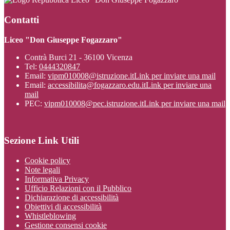
Contatti
Liceo "Don Giuseppe Fogazzaro"
Contrà Burci 21 - 36100 Vicenza
Tel:
0444320847
Email:
vipm010008@istruzione.it
Link per inviare una mail
Email:
accessibilita@fogazzaro.edu.it
Link per inviare una
mail
PEC:
vipm010008@pec.istruzione.it
Link per inviare una mail
Sezione Link Utili
Cookie policy
Note legali
Informativa Privacy
Ufficio Relazioni con il Pubblico
Dichiarazione di accessibilità
Obiettivi di accessibilità
Whistleblowing
Gestione consensi cookie