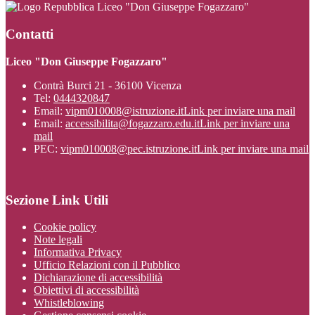
Liceo "Don Giuseppe Fogazzaro"
Contatti
Liceo "Don Giuseppe Fogazzaro"
Contrà Burci 21 - 36100 Vicenza
Tel:
0444320847
Email:
vipm010008@istruzione.it
Link per inviare una mail
Email:
accessibilita@fogazzaro.edu.it
Link per inviare una
mail
PEC:
vipm010008@pec.istruzione.it
Link per inviare una mail
Sezione Link Utili
Cookie policy
Note legali
Informativa Privacy
Ufficio Relazioni con il Pubblico
Dichiarazione di accessibilità
Obiettivi di accessibilità
Whistleblowing