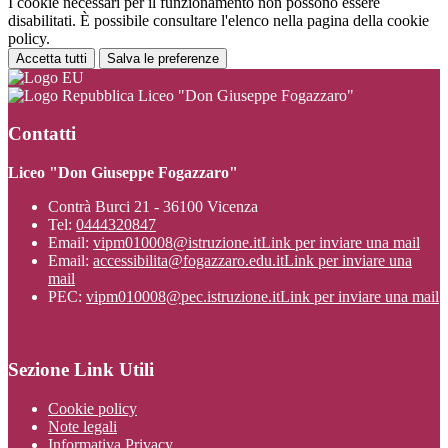
I cookie necessari per il funzionamento non possono essere
disabilitati. È possibile consultare l'elenco nella pagina della cookie
policy.
Accetta tutti
Salva le preferenze
Liceo "Don Giuseppe Fogazzaro"
Contatti
Liceo "Don Giuseppe Fogazzaro"
Contrà Burci 21 - 36100 Vicenza
Tel:
0444320847
Email:
vipm010008@istruzione.it
Link per inviare una mail
Email:
accessibilita@fogazzaro.edu.it
Link per inviare una
mail
PEC:
vipm010008@pec.istruzione.it
Link per inviare una mail
Sezione Link Utili
Cookie policy
Note legali
Informativa Privacy