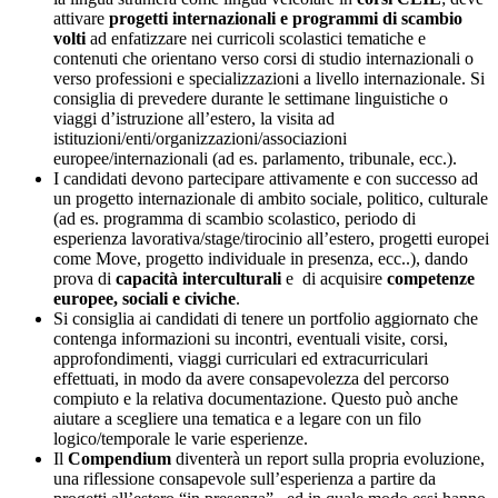
attivare
progetti internazionali e programmi di scambio
volti
ad enfatizzare nei curricoli scolastici tematiche e
contenuti che orientano verso corsi di studio internazionali o
verso professioni e specializzazioni a livello internazionale. Si
consiglia di prevedere durante le settimane linguistiche o
viaggi d’istruzione all’estero, la visita ad
istituzioni/enti/organizzazioni/associazioni
europee/internazionali (ad es. parlamento, tribunale, ecc.).
I candidati devono partecipare attivamente e con successo ad
un progetto internazionale di ambito sociale, politico, culturale
(ad es. programma di scambio scolastico, periodo di
esperienza lavorativa/stage/tirocinio all’estero, progetti europei
come Move, progetto individuale in presenza, ecc..), dando
prova di
capacità interculturali
e di acquisire
competenze
europee, sociali e civiche
.
Si consiglia ai candidati di tenere un portfolio aggiornato che
contenga informazioni su incontri, eventuali visite, corsi,
approfondimenti, viaggi curriculari ed extracurriculari
effettuati, in modo da avere consapevolezza del percorso
compiuto e la relativa documentazione. Questo può anche
aiutare a scegliere una tematica e a legare con un filo
logico/temporale le varie esperienze.
Il
Compendium
diventerà un report sulla propria evoluzione,
una riflessione consapevole sull’esperienza a partire da