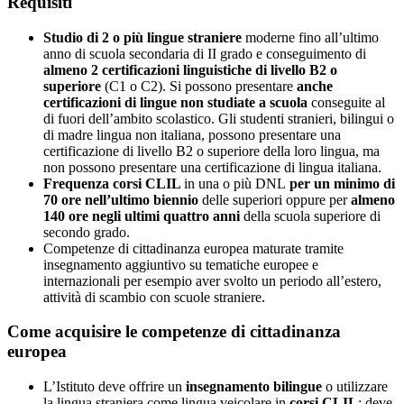
Requisiti
Studio di 2 o più lingue straniere
moderne fino all’ultimo
anno di scuola secondaria di II grado e conseguimento di
almeno 2 certificazioni linguistiche di livello B2 o
superiore
(C1 o C2). Si possono presentare
anche
certificazioni di lingue non studiate a scuola
conseguite al
di fuori dell’ambito scolastico. Gli studenti stranieri, bilingui o
di madre lingua non italiana, possono presentare una
certificazione di livello B2 o superiore della loro lingua, ma
non possono presentare una certificazione di lingua italiana.
Frequenza corsi CLIL
in una o più DNL
per un minimo di
70 ore nell’ultimo biennio
delle superiori oppure per
almeno
140 ore negli ultimi quattro anni
della scuola superiore di
secondo grado.
Competenze di cittadinanza europea maturate tramite
insegnamento aggiuntivo su tematiche europee e
internazionali per esempio aver svolto un periodo all’estero,
attività di scambio con scuole straniere.
Come acquisire le competenze di cittadinanza
europea
L’Istituto deve offrire un
insegnamento bilingue
o utilizzare
la lingua straniera come lingua veicolare in
corsi CLIL
; deve