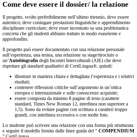
Come deve essere il dossier/ la relazione
Il progetto, svolto preferibilmente nell’ultimo triennio, deve essere
autentico; deve coniugare prestazioni linguistiche e apprendimento
disciplinare curricolare; deve esser incentrato su una problematica
concreta che gli studenti abbiano trattato in modo esauriente e
approfondito.
Il progetto può essere documentato con una relazione personale
sull’esperienza, una tesina, una relazione su stage/tirocinio o
un’
Autobiografia
degli Incontri Interculturali (AIE) che deve
rispettare gli standard qualitativi di CertiLingua®, quindi:
illustrare in maniera chiara e dettagliata l’esperienza e i relativi
risultati;
contenere riflessioni critiche sull’argomento in un’ottica
europea o internazionale e sulle conoscenze acquisite;
essere composta da minimo 8 pagine di testo (carattere
standard, Times New Roman 12, interlinea non superiore a
1,5). Sono da evitare pagine con scrittura a caratteri troppo
grandi, con interlinea eccessiva o con molte foto.
Lo studente può scrivere una relazione con una forma più strutturata
e seguire il modello fornito dalle linee guida del “
COMPENDIUM
” CertiLingua.