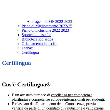
Progetti PTOF 2022-2023
Piano di Miglioramento 2022-25
Piano di inclusione 2022-2023
Sportello di ascolto
Biblioteca scolastica
Orientamento in uscita
Esabac
Certilingua
Certilingua
Cos'è Certilingua®
È un attestato europeo di
eccellenza per competenze
plurilingui
e
competenze europee/internazionali per studenti
.
È rilasciato dal Dipartimento della Conoscenza, previa
verifica da parte di un comitato di valutazione e validazione