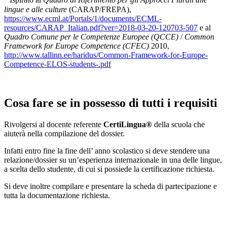
Ispirato al
Quadro di Riferimento per gli Approcci Plurali alle
lingue e alle culture
(CARAP/FREPA),
https://www.ecml.at/Portals/1/documents/ECML-
resources/CARAP_Italian.pdf?ver=2018-03-20-120703-507
e al
Quadro Comune per le Competenze Europee
(QCCE)
/
Common
Framework for Europe Competence (CFEC)
2010,
http://www.tallinn.ee/haridus/Common-Framework-for-Europe-
Competence-ELOS-students-.pdf
Cosa fare se in possesso di tutti i requisiti
Rivolgersi al docente referente
CertiLingua®
della scuola che
aiuterà nella compilazione del dossier.
Infatti entro fine la fine dell’ anno scolastico si deve stendere una
relazione/dossier su un’esperienza internazionale in una delle lingue,
a scelta dello studente, di cui si possiede la certificazione richiesta.
Si deve inoltre compilare e presentare la scheda di partecipazione e
tutta la documentazione richiesta.