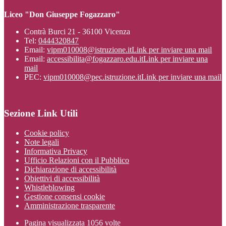
Liceo "Don Giuseppe Fogazzaro"
Contrà Burci 21 - 36100 Vicenza
Tel:
0444320847
Email:
vipm010008@istruzione.it
Link per inviare una mail
Email:
accessibilita@fogazzaro.edu.it
Link per inviare una
mail
PEC:
vipm010008@pec.istruzione.it
Link per inviare una mail
Sezione Link Utili
Cookie policy
Note legali
Informativa Privacy
Ufficio Relazioni con il Pubblico
Dichiarazione di accessibilità
Obiettivi di accessibilità
Whistleblowing
Gestione consensi cookie
Amministrazione trasparente
Pagina visualizzata
1056
volte