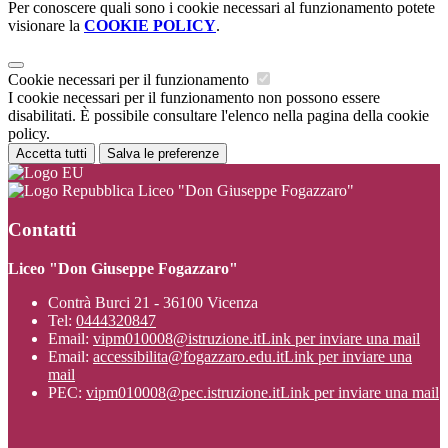
Per conoscere quali sono i cookie necessari al funzionamento potete
visionare la
COOKIE POLICY
.
Cookie necessari per il funzionamento
I cookie necessari per il funzionamento non possono essere
disabilitati. È possibile consultare l'elenco nella pagina della cookie
policy.
Accetta tutti
Salva le preferenze
Liceo "Don Giuseppe Fogazzaro"
Contatti
Liceo "Don Giuseppe Fogazzaro"
Contrà Burci 21 - 36100 Vicenza
Tel:
0444320847
Email:
vipm010008@istruzione.it
Link per inviare una mail
Email:
accessibilita@fogazzaro.edu.it
Link per inviare una
mail
PEC:
vipm010008@pec.istruzione.it
Link per inviare una mail