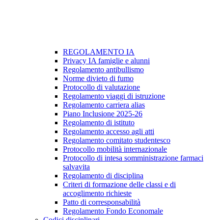
REGOLAMENTO IA
Privacy IA famiglie e alunni
Regolamento antibullismo
Norme divieto di fumo
Protocollo di valutazione
Regolamento viaggi di istruzione
Regolamento carriera alias
Piano Inclusione 2025-26
Regolamento di istituto
Regolamento accesso agli atti
Regolamento comitato studentesco
Protocollo mobilità internazionale
Protocollo di intesa somministrazione farmaci
salvavita
Regolamento di disciplina
Criteri di formazione delle classi e di
accoglimento richieste
Patto di corresponsabilità
Regolamento Fondo Economale
Codici disciplinari