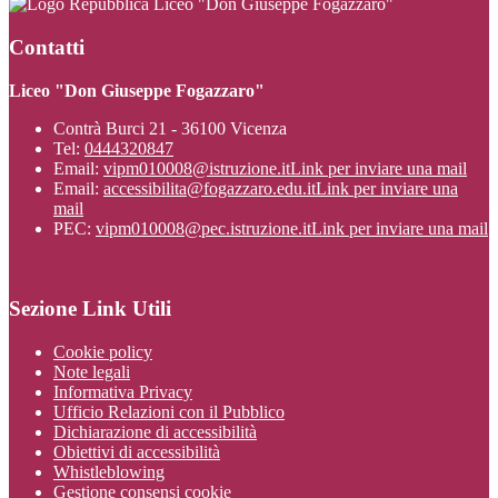
Liceo "Don Giuseppe Fogazzaro"
Contatti
Liceo "Don Giuseppe Fogazzaro"
Contrà Burci 21 - 36100 Vicenza
Tel:
0444320847
Email:
vipm010008@istruzione.it
Link per inviare una mail
Email:
accessibilita@fogazzaro.edu.it
Link per inviare una
mail
PEC:
vipm010008@pec.istruzione.it
Link per inviare una mail
Sezione Link Utili
Cookie policy
Note legali
Informativa Privacy
Ufficio Relazioni con il Pubblico
Dichiarazione di accessibilità
Obiettivi di accessibilità
Whistleblowing
Gestione consensi cookie