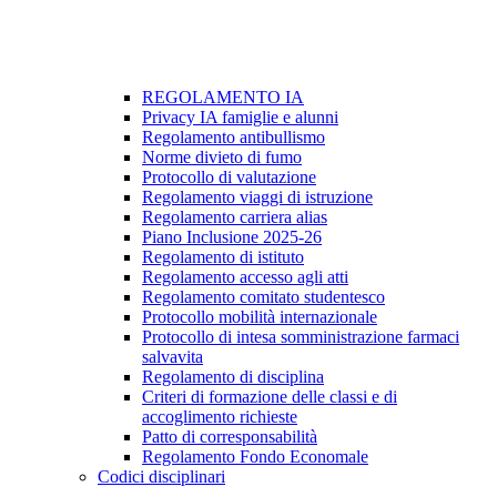
REGOLAMENTO IA
Privacy IA famiglie e alunni
Regolamento antibullismo
Norme divieto di fumo
Protocollo di valutazione
Regolamento viaggi di istruzione
Regolamento carriera alias
Piano Inclusione 2025-26
Regolamento di istituto
Regolamento accesso agli atti
Regolamento comitato studentesco
Protocollo mobilità internazionale
Protocollo di intesa somministrazione farmaci
salvavita
Regolamento di disciplina
Criteri di formazione delle classi e di
accoglimento richieste
Patto di corresponsabilità
Regolamento Fondo Economale
Codici disciplinari