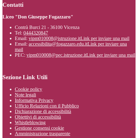
Contatti
Liceo "Don Giuseppe Fogazzaro"
Contrà Burci 21 - 36100 Vicenza
Tel:
0444320847
Email:
vipm010008@istruzione.it
Link per inviare una mail
Email:
accessibilita@fogazzaro.edu.it
Link per inviare una
mail
PEC:
vipm010008@pec.istruzione.it
Link per inviare una mail
Sezione Link Utili
Cookie policy
Note legali
Informativa Privacy
Ufficio Relazioni con il Pubblico
Dichiarazione di accessibilità
Obiettivi di accessibilità
Whistleblowing
Gestione consensi cookie
Amministrazione trasparente