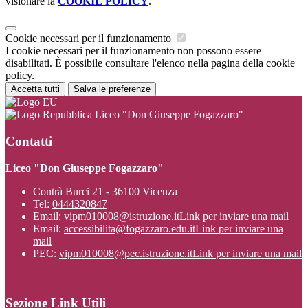
visionare la
COOKIE POLICY
.
Cookie necessari per il funzionamento
I cookie necessari per il funzionamento non possono essere
disabilitati. È possibile consultare l'elenco nella pagina della cookie
policy.
Accetta tutti
Salva le preferenze
Liceo "Don Giuseppe Fogazzaro"
Contatti
Liceo "Don Giuseppe Fogazzaro"
Contrà Burci 21 - 36100 Vicenza
Tel:
0444320847
Email:
vipm010008@istruzione.it
Link per inviare una mail
Email:
accessibilita@fogazzaro.edu.it
Link per inviare una
mail
PEC:
vipm010008@pec.istruzione.it
Link per inviare una mail
Sezione Link Utili