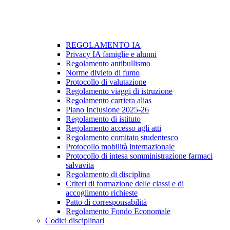
REGOLAMENTO IA
Privacy IA famiglie e alunni
Regolamento antibullismo
Norme divieto di fumo
Protocollo di valutazione
Regolamento viaggi di istruzione
Regolamento carriera alias
Piano Inclusione 2025-26
Regolamento di istituto
Regolamento accesso agli atti
Regolamento comitato studentesco
Protocollo mobilità internazionale
Protocollo di intesa somministrazione farmaci
salvavita
Regolamento di disciplina
Criteri di formazione delle classi e di
accoglimento richieste
Patto di corresponsabilità
Regolamento Fondo Economale
Codici disciplinari