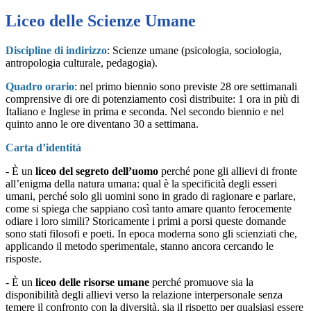
Liceo delle Scienze Umane
Discipline di indirizzo
: Scienze umane (psicologia, sociologia,
antropologia culturale, pedagogia).
Quadro orario
:
nel primo biennio sono previste 28 ore settimanali
comprensive di ore di potenziamento così distribuite: 1 ora in più di
Italiano e Inglese in prima e seconda. Nel secondo biennio e nel
quinto anno le ore diventano 30 a settimana.
Carta d’identità
-
È un
liceo del segreto dell’uomo
perché pone gli allievi di fronte
all’enigma della natura umana: qual è la specificità degli esseri
umani, perché solo gli uomini sono in grado di ragionare e parlare,
come si spiega che sappiano così tanto amare quanto ferocemente
odiare i loro simili? Storicamente i primi a porsi queste domande
sono stati filosofi e poeti. In epoca moderna sono gli scienziati che,
applicando il metodo sperimentale, stanno ancora cercando le
risposte.
-
È un
liceo delle risorse umane
perché promuove sia la
disponibilità degli allievi verso la relazione interpersonale senza
temere il confronto con la diversità, sia il rispetto per qualsiasi essere