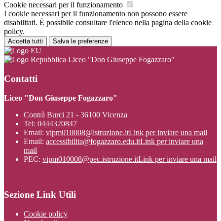
Cookie necessari per il funzionamento
I cookie necessari per il funzionamento non possono essere
disabilitati. È possibile consultare l'elenco nella pagina della cookie
policy.
Accetta tutti
Salva le preferenze
Liceo "Don Giuseppe Fogazzaro"
Contatti
Liceo "Don Giuseppe Fogazzaro"
Contrà Burci 21 - 36100 Vicenza
Tel:
0444320847
Email:
vipm010008@istruzione.it
Link per inviare una mail
Email:
accessibilita@fogazzaro.edu.it
Link per inviare una
mail
PEC:
vipm010008@pec.istruzione.it
Link per inviare una mail
Sezione Link Utili
Cookie policy