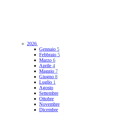
2026
Gennaio
5
Febbraio
5
Marzo
6
Aprile
4
Maggio
7
Giugno
8
Luglio
1
Agosto
Settembre
Ottobre
Novembre
Dicembre