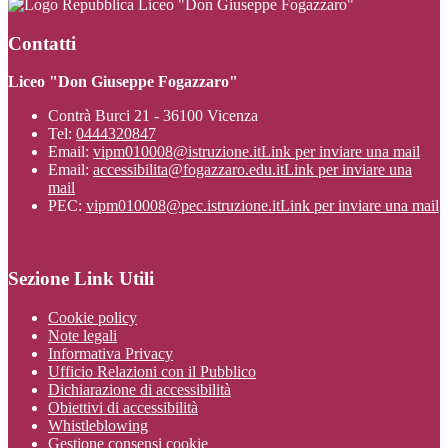
Liceo "Don Giuseppe Fogazzaro"
Contatti
Liceo "Don Giuseppe Fogazzaro"
Contrà Burci 21 - 36100 Vicenza
Tel:
0444320847
Email:
vipm010008@istruzione.it
Link per inviare una mail
Email:
accessibilita@fogazzaro.edu.it
Link per inviare una
mail
PEC:
vipm010008@pec.istruzione.it
Link per inviare una mail
Sezione Link Utili
Cookie policy
Note legali
Informativa Privacy
Ufficio Relazioni con il Pubblico
Dichiarazione di accessibilità
Obiettivi di accessibilità
Whistleblowing
Gestione consensi cookie