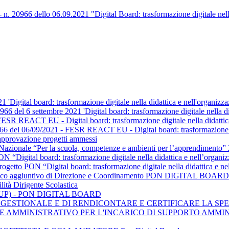
0966 dello 06.09.2021 "Digital Board: trasformazione digitale nella 
21 'Digital board: trasformazione digitale nella didattica e nell'orga
66 del 6 settembre 2021 'Digital board: trasformazione digitale nella di
SR REACT EU - Digital board: trasformazione digitale nella didattica
8966 del 06/09/2021 - FESR REACT EU - Digital board: trasformazione di
pprovazione progetti ammessi
ivo Nazionale “Per la scuola, competenze e ambienti per l’appr
ital board: trasformazione digitale nella didattica e nell’orga
ON “Digital board: trasformazione digitale nella didattica e n
ncarico aggiuntivo di Direzione e Coordinamento PON DIGITAL BOARD
lità Dirigente Scolastica
 (RUP) - PON DIGITAL BOARD
GESTIONALE E DI RENDICONTARE E CERTIFICARE LA SPE
LE AMMINISTRATIVO PER L'INCARICO DI SUPPORTO AMMI