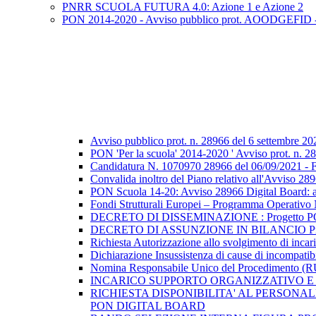
PNRR SCUOLA FUTURA 4.0: Azione 1 e Azione 2
PON 2014-2020 - Avviso pubblico prot. AOODGEFID - n. 2
Avviso pubblico prot. n. 28966 del 6 settembre 20
PON 'Per la scuola' 2014-2020 ' Avviso prot. n. 289
Candidatura N. 1070970 28966 del 06/09/2021 - FE
Convalida inoltro del Piano relativo all'Avviso 2
PON Scuola 14-20: Avviso 28966 Digital Board: a
Fondi Strutturali Europei – Programma Operat
DECRETO DI DISSEMINAZIONE : Progetto PON “Dig
DECRETO DI ASSUNZIONE IN BILANCIO Progetto P
Richiesta Autorizzazione allo svolgimento di i
Dichiarazione Insussistenza di cause di incompatibi
Nomina Responsabile Unico del Procedimento
INCARICO SUPPORTO ORGANIZZATIVO E 
RICHIESTA DISPONIBILITA' AL PERSONA
PON DIGITAL BOARD