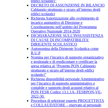
edifici scolastici”
DECRETO DI ASSUNZIONE IN BILANCIO
Cablaggio strutturato e sicuro all’interno degli
edifici scolastici
Richiesta Autorizzazione allo svolgimento di
incarico aggiuntivo di Direzione e
Coordinamento nell’ambito del Programma
Operativo Nazionale 2014-2020
DICHIARAZIONE SULL'INSUSSISTENZA
DI CAUSE DI INCOMPATIBILITA'
DIRIGENTE SCOLASTICO
Autonomina della Dirigente Scolastica come
R.U.P
Nomina per l’incarico di supporto organizzativo
e gestionale e di rendicontare e certificare la
spesa relativa al “Progetto PON Cablaggio
strutturato e sicuro all’interno degli edifici
scolastici”
Richiesta disponibilità personale Amministrativo
per l’incarico di supporto amministrativo e
contabile e supporto degli acquisti relativo al
PON FESR Codice 13.1.1A- FESRPON-VE-
2022-30.
Procedura di selezione esperto PROGETTISTA
e COLLAUDATORE – riservato al personale