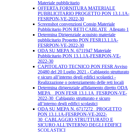
Materiale pubblicitario
OFFERTA FORNITURA MATERIALE
PUBBLICITARIO PROGETTO PON 13.1.1A-
FESRPON-VE-2022-30
Screenshot convenzioni Consip Materiale
Pubblicitario PON RETI CABLATE_Allegato 1
Determina Dirigenziale acquisto materiale
pubblicitario Progetto PON FESR13.1.1A-
FESRPON-VE-2022-30
ODA SU MEPA N. 6711947 Materiale
Pubblicitario PON 13.1.1A-FESRPON-VE-
2022-30
CAPITOLATO TECNICO PON FESR Avviso
20480 del 20 Luglio 2021 - Cablaggio strutturato
e sicuro all’interno degli edifici scolastici -
Realizzazione o potenziamento delle reti locali
Determina dirigenziale affidamento diretto ODA
MEPA _ PON FESR 13.1.1A_FESRPON-VE-
2022-30_Cablaggio strutturato e sicuro
all’interno degli edifici scolastici
ODA SU MEPA N. 6717272_ PROGETTO
PON 13.1.1A-FESRPON-VE-2022-
30_CABLAGGIO STRUTTURATO E
SICURO ALL'INTERNO DEGLI EDIFICI
SCOLASTICI