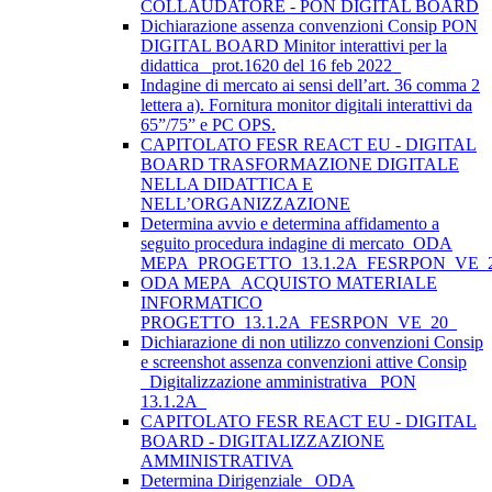
COLLAUDATORE - PON DIGITAL BOARD
Dichiarazione assenza convenzioni Consip PON
DIGITAL BOARD Minitor interattivi per la
didattica_ prot.1620 del 16 feb 2022_
Indagine di mercato ai sensi dell’art. 36 comma 2
lettera a). Fornitura monitor digitali interattivi da
65”/75” e PC OPS.
CAPITOLATO FESR REACT EU - DIGITAL
BOARD TRASFORMAZIONE DIGITALE
NELLA DIDATTICA E
NELL’ORGANIZZAZIONE
Determina avvio e determina affidamento a
seguito procedura indagine di mercato_ODA
MEPA_PROGETTO_13.1.2A_FESRPON_VE_
ODA MEPA_ACQUISTO MATERIALE
INFORMATICO
PROGETTO_13.1.2A_FESRPON_VE_20_
Dichiarazione di non utilizzo convenzioni Consip
e screenshot assenza convenzioni attive Consip
_Digitalizzazione amministrativa_ PON
13.1.2A_
CAPITOLATO FESR REACT EU - DIGITAL
BOARD - DIGITALIZZAZIONE
AMMINISTRATIVA
Determina Dirigenziale _ODA