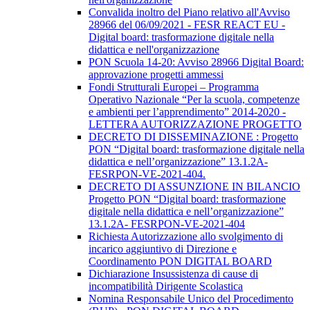
Convalida inoltro del Piano relativo all'Avviso
28966 del 06/09/2021 - FESR REACT EU -
Digital board: trasformazione digitale nella
didattica e nell'organizzazione
PON Scuola 14-20: Avviso 28966 Digital Board:
approvazione progetti ammessi
Fondi Strutturali Europei – Programma
Operativo Nazionale “Per la scuola, competenze
e ambienti per l’apprendimento” 2014-2020 -
LETTERA AUTORIZZAZIONE PROGETTO
DECRETO DI DISSEMINAZIONE : Progetto
PON “Digital board: trasformazione digitale nella
didattica e nell’organizzazione” 13.1.2A-
FESRPON-VE-2021-404.
DECRETO DI ASSUNZIONE IN BILANCIO
Progetto PON “Digital board: trasformazione
digitale nella didattica e nell’organizzazione”
13.1.2A- FESRPON-VE-2021-404
Richiesta Autorizzazione allo svolgimento di
incarico aggiuntivo di Direzione e
Coordinamento PON DIGITAL BOARD
Dichiarazione Insussistenza di cause di
incompatibilità Dirigente Scolastica
Nomina Responsabile Unico del Procedimento