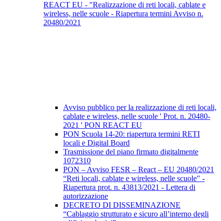
REACT EU - "Realizzazione di reti locali, cablate e
wireless, nelle scuole - Riapertura termini Avviso n.
20480/2021
Avviso pubblico per la realizzazione di reti locali,
cablate e wireless, nelle scuole ' Prot. n. 20480-
2021 ' PON REACT EU
PON Scuola 14-20: riapertura termini RETI
locali e Digital Board
Trasmissione del piano firmato digitalmente
1072310
PON – Avviso FESR – React – EU 20480/2021
“Reti locali, cablate e wireless, nelle scuole" -
Riapertura prot. n. 43813/2021 - Lettera di
autorizzazione
DECRETO DI DISSEMINAZIONE
“Cablaggio strutturato e sicuro all’interno degli