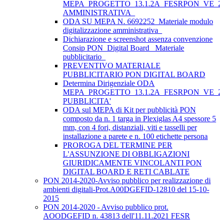
MEPA_PROGETTO_13.1.2A_FESRPON_VE_2
AMMINISTRATIVA_
ODA SU MEPA N. 6692252_Materiale modulo
digitalizzazione amministrativa_
Dichiarazione e screenshot assenza convenzione
Consip PON_Digital Board_ Materiale
pubblicitario_
PREVENTIVO MATERIALE
PUBBLICITARIO PON DIGITAL BOARD
Determina Dirigenziale ODA
MEPA_PROGETTO_13.1.2A_FESRPON_VE_2
PUBBLICITA'
ODA sul MEPA di Kit per pubblicità PON
composto da n. 1 targa in Plexiglas A4 spessore 5
mm, con 4 fori, distanziali, viti e tasselli per
installazione a parete e n. 100 etichette persona
PROROGA DEL TERMINE PER
L'ASSUNZIONE DI OBBLIGAZIONI
GIURIDICAMENTE VINCOLANTI PON
DIGITAL BOARD E RETI CABLATE
PON 2014-2020-Avviso pubblico per realizzazione di
ambienti digitali-Prot.A00DGEFID-12810 del 15-10-
2015
PON 2014-2020 - Avviso pubblico prot.
AOODGEFID n. 43813 dell'11.11.2021 FESR