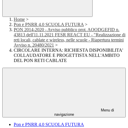
Home
>
Pon e PNRR 4.0 SCUOLA FUTURA
>
PON 2014-2020 - Avviso pubblico prot. AOODGEFID n.
43813 dell'11.11.2021 FESR REACT EU - "Realizzazione di
reti locali, cablate e wireless, nelle scuole - Riapertura termini
Avviso n. 20480/2021
>
CIRCOLARE INTERNA: RICHIESTA DISPONIBILITA'
COLLAUDATORE E PROGETTISTA NELL'AMBITO
DEL PON RETI CABLATE
Menu di
navigazione
Pon e PNRR 4.0 SCUOLA FUTURA