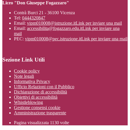
Liceo "Don Giuseppe Fogazzaro"
Contrà Burci 21 - 36100 Vicenza
Tel:
0444320847
Email:
vipm010008@istruzione.it
Link per inviare una mail
Email:
accessibilita@fogazzaro.edu.it
Link per inviare una
mail
PEC:
vipm010008@pec.istruzione.it
Link per inviare una mail
Sezione Link Utili
Cookie policy
Note legali
Informativa Privacy
Ufficio Relazioni con il Pubblico
Dichiarazione di accessibilità
Obiettivi di accessibilità
Whistleblowing
Gestione consensi cookie
Amministrazione trasparente
Pagina visualizzata
1130
volte