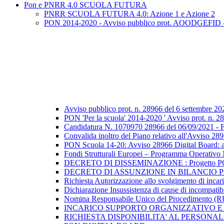
Pon e PNRR 4.0 SCUOLA FUTURA
PNRR SCUOLA FUTURA 4.0: Azione 1 e Azione 2
PON 2014-2020 - Avviso pubblico prot. AOODGEFID - n. 2
Avviso pubblico prot. n. 28966 del 6 settembre 20
PON 'Per la scuola' 2014-2020 ' Avviso prot. n. 289
Candidatura N. 1070970 28966 del 06/09/2021 - FE
Convalida inoltro del Piano relativo all'Avviso 2
PON Scuola 14-20: Avviso 28966 Digital Board: a
Fondi Strutturali Europei – Programma Operat
DECRETO DI DISSEMINAZIONE : Progetto PON “Dig
DECRETO DI ASSUNZIONE IN BILANCIO Progetto P
Richiesta Autorizzazione allo svolgimento di i
Dichiarazione Insussistenza di cause di incompatibi
Nomina Responsabile Unico del Procedimento
INCARICO SUPPORTO ORGANIZZATIVO E 
RICHIESTA DISPONIBILITA' AL PERSONA