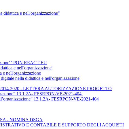
didattica e nell'organizzazione"
nizzazione' ' PON REACT EU
dattica e nell'organizzazione'
 e nell'organizzazione
gitale nella didattica e nell'organizzazione
endimento” 2014-2020 - LETTERA AUTORIZZAZIONE PROGETTO
nizzazione” 13.1.2A- FESRPON-VE-2021-404.
ell’organizzazione” 13.1.2A- FESRPON-VE-2021-404
SA - NOMINA DSGA
NISTRATIVO E CONTABILE E SUPPORTO DEGLI ACQUISTI