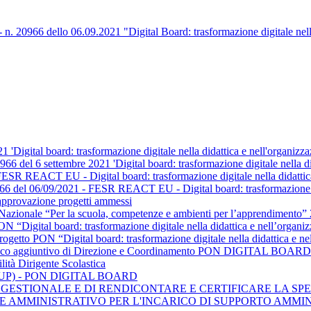
0966 dello 06.09.2021 "Digital Board: trasformazione digitale nella 
21 'Digital board: trasformazione digitale nella didattica e nell'orga
66 del 6 settembre 2021 'Digital board: trasformazione digitale nella di
SR REACT EU - Digital board: trasformazione digitale nella didattica
8966 del 06/09/2021 - FESR REACT EU - Digital board: trasformazione di
pprovazione progetti ammessi
ivo Nazionale “Per la scuola, competenze e ambienti per l’appr
ital board: trasformazione digitale nella didattica e nell’orga
ON “Digital board: trasformazione digitale nella didattica e n
ncarico aggiuntivo di Direzione e Coordinamento PON DIGITAL BOARD
lità Dirigente Scolastica
 (RUP) - PON DIGITAL BOARD
GESTIONALE E DI RENDICONTARE E CERTIFICARE LA SPE
LE AMMINISTRATIVO PER L'INCARICO DI SUPPORTO AMMI