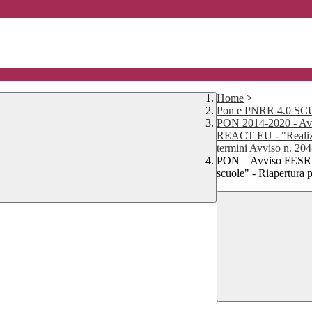
Home
>
Pon e PNRR 4.0 
PON 2014-2020 - Av
REACT EU - "Realizzaz
termini Avviso n. 20
PON – Avviso FESR – 
scuole" - Riapertura p