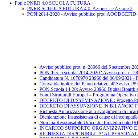
Pon e PNRR 4.0 SCUOLA FUTURA
PNRR SCUOLA FUTURA 4.0: Azione 1 e Azione 2
PON 2014-2020 - Avviso pubblico prot. AOODGEFID - n. 2
Avviso pubblico prot. n. 28966 del 6 settembre 20
PON 'Per la scuola' 2014-2020 ' Avviso prot. n. 289
Candidatura N. 1070970 28966 del 06/09/2021 - FE
Convalida inoltro del Piano relativo all'Avviso 2
PON Scuola 14-20: Avviso 28966 Digital Board: a
Fondi Strutturali Europei – Programma Operat
DECRETO DI DISSEMINAZIONE : Progetto PON “Dig
DECRETO DI ASSUNZIONE IN BILANCIO Progetto P
Richiesta Autorizzazione allo svolgimento di i
Dichiarazione Insussistenza di cause di incompatibi
Nomina Responsabile Unico del Procedimento
INCARICO SUPPORTO ORGANIZZATIVO E 
RICHIESTA DISPONIBILITA' AL PERSONA