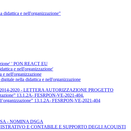
didattica e nell'organizzazione"
nizzazione' ' PON REACT EU
dattica e nell'organizzazione'
 e nell'organizzazione
gitale nella didattica e nell'organizzazione
endimento” 2014-2020 - LETTERA AUTORIZZAZIONE PROGETTO
nizzazione” 13.1.2A- FESRPON-VE-2021-404.
ell’organizzazione” 13.1.2A- FESRPON-VE-2021-404
SA - NOMINA DSGA
NISTRATIVO E CONTABILE E SUPPORTO DEGLI ACQUISTI