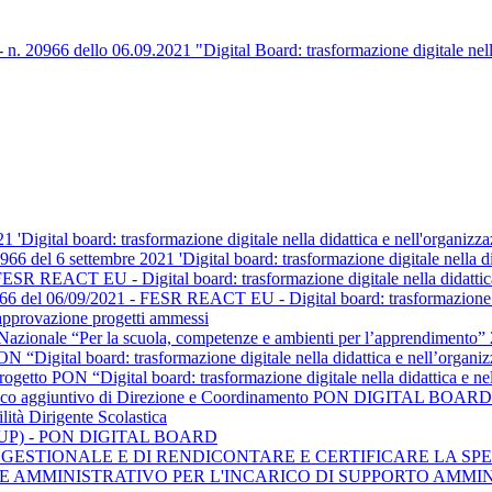
0966 dello 06.09.2021 "Digital Board: trasformazione digitale nella 
21 'Digital board: trasformazione digitale nella didattica e nell'orga
66 del 6 settembre 2021 'Digital board: trasformazione digitale nella di
SR REACT EU - Digital board: trasformazione digitale nella didattica
8966 del 06/09/2021 - FESR REACT EU - Digital board: trasformazione di
pprovazione progetti ammessi
ivo Nazionale “Per la scuola, competenze e ambienti per l’appr
ital board: trasformazione digitale nella didattica e nell’orga
ON “Digital board: trasformazione digitale nella didattica e n
ncarico aggiuntivo di Direzione e Coordinamento PON DIGITAL BOARD
lità Dirigente Scolastica
 (RUP) - PON DIGITAL BOARD
GESTIONALE E DI RENDICONTARE E CERTIFICARE LA SPE
LE AMMINISTRATIVO PER L'INCARICO DI SUPPORTO AMMI