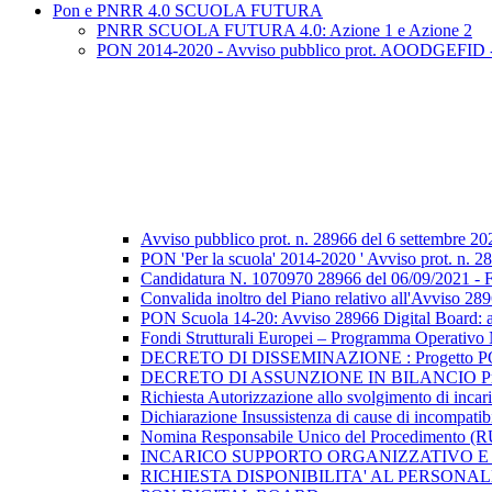
Pon e PNRR 4.0 SCUOLA FUTURA
PNRR SCUOLA FUTURA 4.0: Azione 1 e Azione 2
PON 2014-2020 - Avviso pubblico prot. AOODGEFID - n. 2
Avviso pubblico prot. n. 28966 del 6 settembre 20
PON 'Per la scuola' 2014-2020 ' Avviso prot. n. 289
Candidatura N. 1070970 28966 del 06/09/2021 - FE
Convalida inoltro del Piano relativo all'Avviso 2
PON Scuola 14-20: Avviso 28966 Digital Board: a
Fondi Strutturali Europei – Programma Operat
DECRETO DI DISSEMINAZIONE : Progetto PON “Dig
DECRETO DI ASSUNZIONE IN BILANCIO Progetto P
Richiesta Autorizzazione allo svolgimento di i
Dichiarazione Insussistenza di cause di incompatibi
Nomina Responsabile Unico del Procedimento
INCARICO SUPPORTO ORGANIZZATIVO E 
RICHIESTA DISPONIBILITA' AL PERSONA