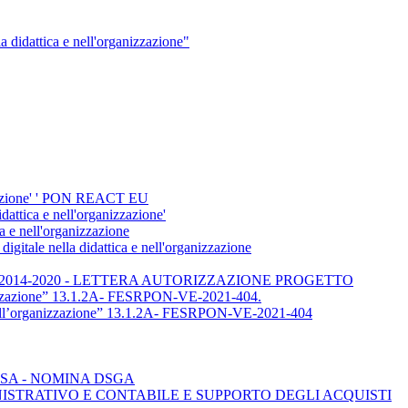
didattica e nell'organizzazione"
nizzazione' ' PON REACT EU
dattica e nell'organizzazione'
 e nell'organizzazione
gitale nella didattica e nell'organizzazione
endimento” 2014-2020 - LETTERA AUTORIZZAZIONE PROGETTO
nizzazione” 13.1.2A- FESRPON-VE-2021-404.
ell’organizzazione” 13.1.2A- FESRPON-VE-2021-404
SA - NOMINA DSGA
NISTRATIVO E CONTABILE E SUPPORTO DEGLI ACQUISTI