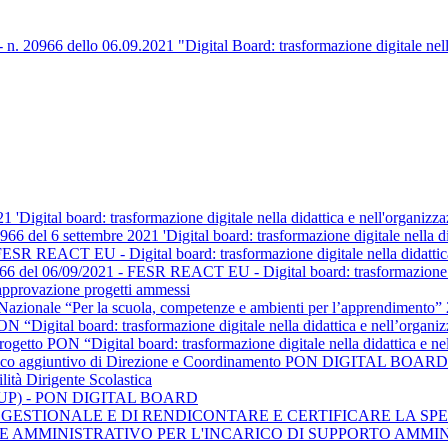
0966 dello 06.09.2021 "Digital Board: trasformazione digitale nella 
21 'Digital board: trasformazione digitale nella didattica e nell'orga
66 del 6 settembre 2021 'Digital board: trasformazione digitale nella di
SR REACT EU - Digital board: trasformazione digitale nella didattica
8966 del 06/09/2021 - FESR REACT EU - Digital board: trasformazione di
pprovazione progetti ammessi
ivo Nazionale “Per la scuola, competenze e ambienti per l’appr
ital board: trasformazione digitale nella didattica e nell’orga
ON “Digital board: trasformazione digitale nella didattica e n
ncarico aggiuntivo di Direzione e Coordinamento PON DIGITAL BOARD
lità Dirigente Scolastica
 (RUP) - PON DIGITAL BOARD
GESTIONALE E DI RENDICONTARE E CERTIFICARE LA SPE
LE AMMINISTRATIVO PER L'INCARICO DI SUPPORTO AMMI