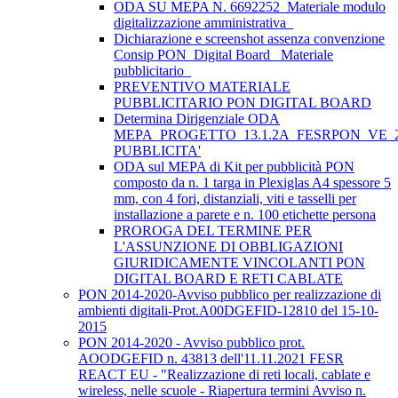
ODA SU MEPA N. 6692252_Materiale modulo
digitalizzazione amministrativa_
Dichiarazione e screenshot assenza convenzione
Consip PON_Digital Board_ Materiale
pubblicitario_
PREVENTIVO MATERIALE
PUBBLICITARIO PON DIGITAL BOARD
Determina Dirigenziale ODA
MEPA_PROGETTO_13.1.2A_FESRPON_VE_2
PUBBLICITA'
ODA sul MEPA di Kit per pubblicità PON
composto da n. 1 targa in Plexiglas A4 spessore 5
mm, con 4 fori, distanziali, viti e tasselli per
installazione a parete e n. 100 etichette persona
PROROGA DEL TERMINE PER
L'ASSUNZIONE DI OBBLIGAZIONI
GIURIDICAMENTE VINCOLANTI PON
DIGITAL BOARD E RETI CABLATE
PON 2014-2020-Avviso pubblico per realizzazione di
ambienti digitali-Prot.A00DGEFID-12810 del 15-10-
2015
PON 2014-2020 - Avviso pubblico prot.
AOODGEFID n. 43813 dell'11.11.2021 FESR
REACT EU - "Realizzazione di reti locali, cablate e
wireless, nelle scuole - Riapertura termini Avviso n.