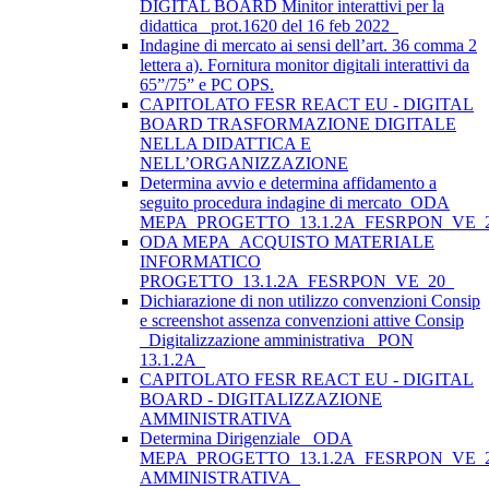
DIGITAL BOARD Minitor interattivi per la
didattica_ prot.1620 del 16 feb 2022_
Indagine di mercato ai sensi dell’art. 36 comma 2
lettera a). Fornitura monitor digitali interattivi da
65”/75” e PC OPS.
CAPITOLATO FESR REACT EU - DIGITAL
BOARD TRASFORMAZIONE DIGITALE
NELLA DIDATTICA E
NELL’ORGANIZZAZIONE
Determina avvio e determina affidamento a
seguito procedura indagine di mercato_ODA
MEPA_PROGETTO_13.1.2A_FESRPON_VE_
ODA MEPA_ACQUISTO MATERIALE
INFORMATICO
PROGETTO_13.1.2A_FESRPON_VE_20_
Dichiarazione di non utilizzo convenzioni Consip
e screenshot assenza convenzioni attive Consip
_Digitalizzazione amministrativa_ PON
13.1.2A_
CAPITOLATO FESR REACT EU - DIGITAL
BOARD - DIGITALIZZAZIONE
AMMINISTRATIVA
Determina Dirigenziale _ODA
MEPA_PROGETTO_13.1.2A_FESRPON_VE_2
AMMINISTRATIVA_