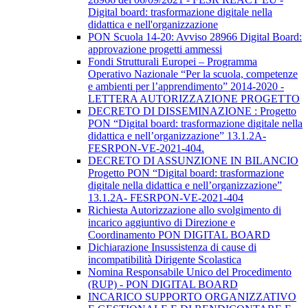
Digital board: trasformazione digitale nella
didattica e nell'organizzazione
PON Scuola 14-20: Avviso 28966 Digital Board:
approvazione progetti ammessi
Fondi Strutturali Europei – Programma
Operativo Nazionale “Per la scuola, competenze
e ambienti per l’apprendimento” 2014-2020 -
LETTERA AUTORIZZAZIONE PROGETTO
DECRETO DI DISSEMINAZIONE : Progetto
PON “Digital board: trasformazione digitale nella
didattica e nell’organizzazione” 13.1.2A-
FESRPON-VE-2021-404.
DECRETO DI ASSUNZIONE IN BILANCIO
Progetto PON “Digital board: trasformazione
digitale nella didattica e nell’organizzazione”
13.1.2A- FESRPON-VE-2021-404
Richiesta Autorizzazione allo svolgimento di
incarico aggiuntivo di Direzione e
Coordinamento PON DIGITAL BOARD
Dichiarazione Insussistenza di cause di
incompatibilità Dirigente Scolastica
Nomina Responsabile Unico del Procedimento
(RUP) - PON DIGITAL BOARD
INCARICO SUPPORTO ORGANIZZATIVO