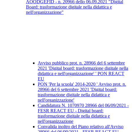
AOODGEFID - n. 20966 dello 06.09.2021 "Digital
Board: trasformazione digitale nella didattica e
nell'organizzazione"
Avviso pubblico prot. n. 28966 del 6 settembre
2021 'Digital board: trasformazione digitale nella
didattica e nell'organizzazione' ' PON REACT
EU
PON 'Per la scuola' 2014-2020 ' Avviso prot. n.
28966 del 6 settembre 2021 'Digital board:
trasformazione digitale nella didattica e
nell'organizzazione'
Candidatura N. 1070970 28966 del 06/09/2021 -
FESR REACT EU - Digital board:
trasformazione digitale nella didattica e
nell'organizzazione
Convalida inoltro del Piano relativo all'Avviso
28966 del 06/09/2021 - FESR REACT EU -