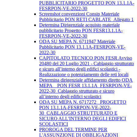
PUBBLICITARIO PROGETTO PON 13.1.1A-
FESRPON-VE-2022-30
Screenshot convenzioni Consip Materiale
Pubblicitario PON RETI CABLATE_Allegato 1
Determina Dirigenziale acquisto materiale
pubblicitario Progetto PON FESR13.1.1A-
FESRPON-VE-2022-30
ODA SU MEPA N. 6711947 Materiale
Pubblicitario PON 13.1.1A-FESRPON-VE-
2022-30
CAPITOLATO TECNICO PON FESR Avviso
20480 del 20 Luglio 2021 - Cablaggio strutturato
e sicuro all’interno degli edifici scolastici -
Realizzazione o potenziamento delle reti locali
Determina dirigenziale affidamento diretto ODA
MEPA _ PON FESR 13.1.1A_FESRPON-VE-
2022-30_Cablaggio strutturato e sicuro
all’interno degli edifici scolastici
ODA SU MEPA N. 6717272_ PROGETTO
PON 13.1.1A-FESRPON-VE-2022-
30_CABLAGGIO STRUTTURATO E
SICURO ALL'INTERNO DEGLI EDIFICI
SCOLASTICI
PROROGA DEL TERMINE PER
L'ASSUNZIONE DI OBBLIGAZIONI