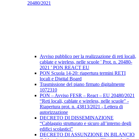
20480/2021
Avviso pubblico per la realizzazione di reti locali,
cablate e wireless, nelle scuole ' Prot. n. 20480-
2021 ' PON REACT EU
PON Scuola 14-20: riapertura termini RETI
locali e Digital Board
Trasmissione del piano firmato digitalmente
1072310
PON – Avviso FESR – React – EU 20480/2021
“Reti locali, cablate e wireless, nelle scuole" -
Riapertura prot. n. 43813/2021 - Lettera di
autorizzazione
DECRETO DI DISSEMINAZIONE
“Cablaggio strutturato e sicuro all’interno degli
edifici scolastici”
DECRETO DI ASSUNZIONE IN BILANCIO