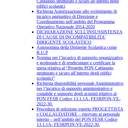
Cablaggio strutturato e sicuro all’interno degli
edifici scolastici
Richiesta Autorizzazione allo svolgimento di
incarico aggiuntivo di Direzione e
Coordinamento nell’ambito del Programma
Operativo Nazionale 2014-2020
DICHIARAZIONE SULL'INSUSSISTENZA
DI CAUSE DI INCOMPATIBILITA'
DIRIGENTE SCOLASTICO
Autonomina della Dirigente Scolastica come
R.U.P
Nomina per l’incarico di supporto organizzativo
e gestionale e di rendicontare e certificare la
spesa relativa al “Progetto PON Cablaggio
strutturato e sicuro all’interno degli edifici
scolastici”
Richiesta disponibilità personale Amministrativo
per l’incarico di supporto amministrativo e
contabile e supporto degli acquisti relativo al
PON FESR Codice 13.1.1A- FESRPON-VE-
2022-30.
Procedura di selezione esperto PROGETTISTA
e COLLAUDATORE – riservato al personale
interno – nell’ambito del PON FESR Codice
13.1.1A- FESRPON-VE-2022-30.