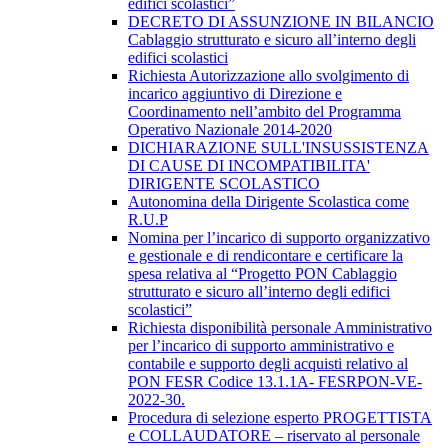
edifici scolastici”
DECRETO DI ASSUNZIONE IN BILANCIO
Cablaggio strutturato e sicuro all’interno degli
edifici scolastici
Richiesta Autorizzazione allo svolgimento di
incarico aggiuntivo di Direzione e
Coordinamento nell’ambito del Programma
Operativo Nazionale 2014-2020
DICHIARAZIONE SULL'INSUSSISTENZA
DI CAUSE DI INCOMPATIBILITA'
DIRIGENTE SCOLASTICO
Autonomina della Dirigente Scolastica come
R.U.P
Nomina per l’incarico di supporto organizzativo
e gestionale e di rendicontare e certificare la
spesa relativa al “Progetto PON Cablaggio
strutturato e sicuro all’interno degli edifici
scolastici”
Richiesta disponibilità personale Amministrativo
per l’incarico di supporto amministrativo e
contabile e supporto degli acquisti relativo al
PON FESR Codice 13.1.1A- FESRPON-VE-
2022-30.
Procedura di selezione esperto PROGETTISTA
e COLLAUDATORE – riservato al personale