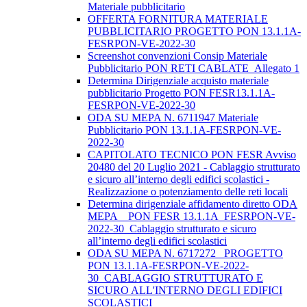
Materiale pubblicitario
OFFERTA FORNITURA MATERIALE
PUBBLICITARIO PROGETTO PON 13.1.1A-
FESRPON-VE-2022-30
Screenshot convenzioni Consip Materiale
Pubblicitario PON RETI CABLATE_Allegato 1
Determina Dirigenziale acquisto materiale
pubblicitario Progetto PON FESR13.1.1A-
FESRPON-VE-2022-30
ODA SU MEPA N. 6711947 Materiale
Pubblicitario PON 13.1.1A-FESRPON-VE-
2022-30
CAPITOLATO TECNICO PON FESR Avviso
20480 del 20 Luglio 2021 - Cablaggio strutturato
e sicuro all’interno degli edifici scolastici -
Realizzazione o potenziamento delle reti locali
Determina dirigenziale affidamento diretto ODA
MEPA _ PON FESR 13.1.1A_FESRPON-VE-
2022-30_Cablaggio strutturato e sicuro
all’interno degli edifici scolastici
ODA SU MEPA N. 6717272_ PROGETTO
PON 13.1.1A-FESRPON-VE-2022-
30_CABLAGGIO STRUTTURATO E
SICURO ALL'INTERNO DEGLI EDIFICI
SCOLASTICI