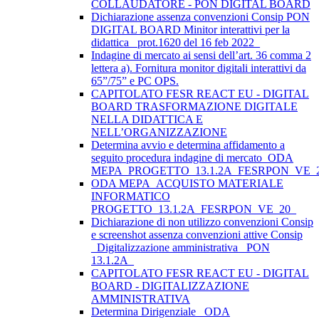
COLLAUDATORE - PON DIGITAL BOARD
Dichiarazione assenza convenzioni Consip PON
DIGITAL BOARD Minitor interattivi per la
didattica_ prot.1620 del 16 feb 2022_
Indagine di mercato ai sensi dell’art. 36 comma 2
lettera a). Fornitura monitor digitali interattivi da
65”/75” e PC OPS.
CAPITOLATO FESR REACT EU - DIGITAL
BOARD TRASFORMAZIONE DIGITALE
NELLA DIDATTICA E
NELL’ORGANIZZAZIONE
Determina avvio e determina affidamento a
seguito procedura indagine di mercato_ODA
MEPA_PROGETTO_13.1.2A_FESRPON_VE_
ODA MEPA_ACQUISTO MATERIALE
INFORMATICO
PROGETTO_13.1.2A_FESRPON_VE_20_
Dichiarazione di non utilizzo convenzioni Consip
e screenshot assenza convenzioni attive Consip
_Digitalizzazione amministrativa_ PON
13.1.2A_
CAPITOLATO FESR REACT EU - DIGITAL
BOARD - DIGITALIZZAZIONE
AMMINISTRATIVA
Determina Dirigenziale _ODA