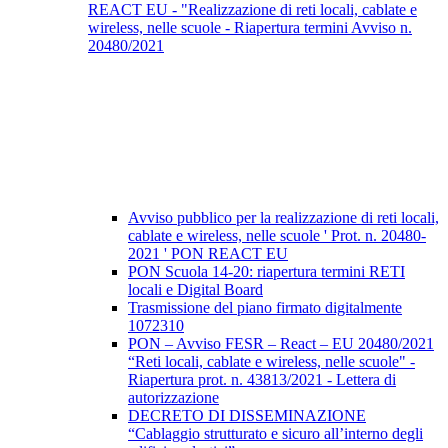
REACT EU - "Realizzazione di reti locali, cablate e
wireless, nelle scuole - Riapertura termini Avviso n.
20480/2021
Avviso pubblico per la realizzazione di reti locali,
cablate e wireless, nelle scuole ' Prot. n. 20480-
2021 ' PON REACT EU
PON Scuola 14-20: riapertura termini RETI
locali e Digital Board
Trasmissione del piano firmato digitalmente
1072310
PON – Avviso FESR – React – EU 20480/2021
“Reti locali, cablate e wireless, nelle scuole" -
Riapertura prot. n. 43813/2021 - Lettera di
autorizzazione
DECRETO DI DISSEMINAZIONE
“Cablaggio strutturato e sicuro all’interno degli