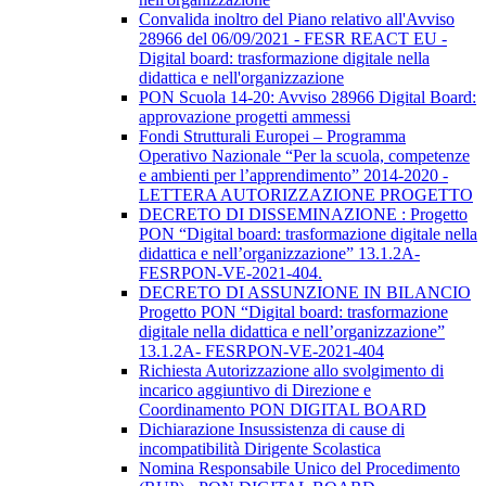
Convalida inoltro del Piano relativo all'Avviso
28966 del 06/09/2021 - FESR REACT EU -
Digital board: trasformazione digitale nella
didattica e nell'organizzazione
PON Scuola 14-20: Avviso 28966 Digital Board:
approvazione progetti ammessi
Fondi Strutturali Europei – Programma
Operativo Nazionale “Per la scuola, competenze
e ambienti per l’apprendimento” 2014-2020 -
LETTERA AUTORIZZAZIONE PROGETTO
DECRETO DI DISSEMINAZIONE : Progetto
PON “Digital board: trasformazione digitale nella
didattica e nell’organizzazione” 13.1.2A-
FESRPON-VE-2021-404.
DECRETO DI ASSUNZIONE IN BILANCIO
Progetto PON “Digital board: trasformazione
digitale nella didattica e nell’organizzazione”
13.1.2A- FESRPON-VE-2021-404
Richiesta Autorizzazione allo svolgimento di
incarico aggiuntivo di Direzione e
Coordinamento PON DIGITAL BOARD
Dichiarazione Insussistenza di cause di
incompatibilità Dirigente Scolastica
Nomina Responsabile Unico del Procedimento