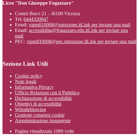
Liceo "Don Giuseppe Fogazzaro"
Contrà Burci 21 - 36100 Vicenza
Tel:
0444320847
Email:
vipm010008@istruzione.it
Link per inviare una mail
Email:
accessibilita@fogazzaro.edu.it
Link per inviare una
mail
PEC:
vipm010008@pec.istruzione.it
Link per inviare una mail
Sezione Link Utili
Cookie policy
Note legali
Informativa Privacy
Ufficio Relazioni con il Pubblico
Dichiarazione di accessibilità
Obiettivi di accessibilità
Whistleblowing
Gestione consensi cookie
Amministrazione trasparente
Pagina visualizzata
1089
volte