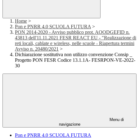
Home
>
Pon e PNRR 4.0 SCUOLA FUTURA
>
PON 2014-2020 - Avviso pubblico prot. AOODGEFID n.
43813 dell'11.11.2021 FESR REACT EU - "Realizzazione di
reti locali, cablate e wireless, nelle scuole - Riapertura termini
Avviso n. 20480/2021
>
Dichiarazione sostitutiva non utilizzo convenzione Consip _
Progetto PON FESR Codice 13.1.1A- FESRPON-VE-2022-
30
Menu di
navigazione
Pon e PNRR 4.0 SCUOLA FUTURA