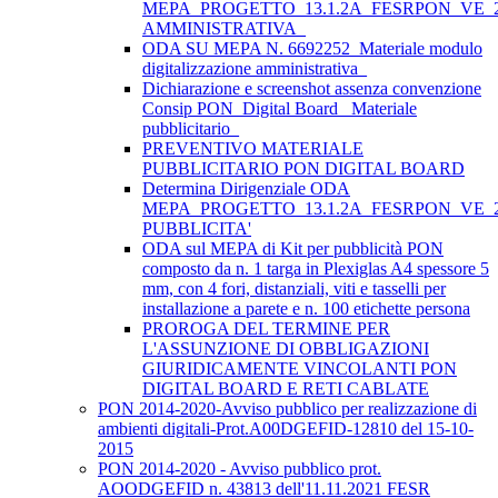
MEPA_PROGETTO_13.1.2A_FESRPON_VE_2
AMMINISTRATIVA_
ODA SU MEPA N. 6692252_Materiale modulo
digitalizzazione amministrativa_
Dichiarazione e screenshot assenza convenzione
Consip PON_Digital Board_ Materiale
pubblicitario_
PREVENTIVO MATERIALE
PUBBLICITARIO PON DIGITAL BOARD
Determina Dirigenziale ODA
MEPA_PROGETTO_13.1.2A_FESRPON_VE_2
PUBBLICITA'
ODA sul MEPA di Kit per pubblicità PON
composto da n. 1 targa in Plexiglas A4 spessore 5
mm, con 4 fori, distanziali, viti e tasselli per
installazione a parete e n. 100 etichette persona
PROROGA DEL TERMINE PER
L'ASSUNZIONE DI OBBLIGAZIONI
GIURIDICAMENTE VINCOLANTI PON
DIGITAL BOARD E RETI CABLATE
PON 2014-2020-Avviso pubblico per realizzazione di
ambienti digitali-Prot.A00DGEFID-12810 del 15-10-
2015
PON 2014-2020 - Avviso pubblico prot.
AOODGEFID n. 43813 dell'11.11.2021 FESR