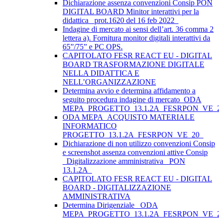
Dichiarazione assenza convenzioni Consip PON
DIGITAL BOARD Minitor interattivi per la
didattica_ prot.1620 del 16 feb 2022_
Indagine di mercato ai sensi dell’art. 36 comma 2
lettera a). Fornitura monitor digitali interattivi da
65”/75” e PC OPS.
CAPITOLATO FESR REACT EU - DIGITAL
BOARD TRASFORMAZIONE DIGITALE
NELLA DIDATTICA E
NELL’ORGANIZZAZIONE
Determina avvio e determina affidamento a
seguito procedura indagine di mercato_ODA
MEPA_PROGETTO_13.1.2A_FESRPON_VE_
ODA MEPA_ACQUISTO MATERIALE
INFORMATICO
PROGETTO_13.1.2A_FESRPON_VE_20_
Dichiarazione di non utilizzo convenzioni Consip
e screenshot assenza convenzioni attive Consip
_Digitalizzazione amministrativa_ PON
13.1.2A_
CAPITOLATO FESR REACT EU - DIGITAL
BOARD - DIGITALIZZAZIONE
AMMINISTRATIVA
Determina Dirigenziale _ODA
MEPA_PROGETTO_13.1.2A_FESRPON_VE_2