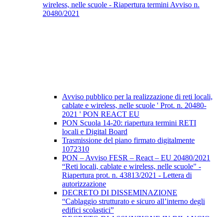
wireless, nelle scuole - Riapertura termini Avviso n.
20480/2021
Avviso pubblico per la realizzazione di reti locali,
cablate e wireless, nelle scuole ' Prot. n. 20480-
2021 ' PON REACT EU
PON Scuola 14-20: riapertura termini RETI
locali e Digital Board
Trasmissione del piano firmato digitalmente
1072310
PON – Avviso FESR – React – EU 20480/2021
“Reti locali, cablate e wireless, nelle scuole" -
Riapertura prot. n. 43813/2021 - Lettera di
autorizzazione
DECRETO DI DISSEMINAZIONE
“Cablaggio strutturato e sicuro all’interno degli
edifici scolastici”