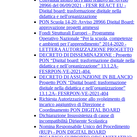
28966 del 06/09/2021 - FESR REACT EU -
Digital board: trasformazione digitale nella
didattica e nell'organizzazione
PON Scuola 14-20: Avviso 28966 Digital Board:
approvazione progetti ammessi
Fondi Strutturali Europei – Programma
Operativo Nazionale “Per la scuola, competenze
e ambienti per l’apprendimento” 2014-2020 -
LETTERA AUTORIZZAZIONE PROGETTO
DECRETO DI DISSEMINAZIONE : Progetto
PON “Digital board: trasformazione digitale nella
didattica e nell’organizzazione” 13.1.2A-
FESRPON-VE-2021-404.
DECRETO DI ASSUNZIONE IN BILANCIO
Progetto PON “Digital board: trasformazione
digitale nella didattica e nell’organizzazione”
13.1.2A- FESRPON-VE-2021-404
Richiesta Autorizzazione allo svolgimento di
incarico aggiuntivo di Direzione e
Coordinamento PON DIGITAL BOARD
Dichiarazione Insussistenza di cause di
incompatibilità Dirigente Scolastica
Nomina Responsabile Unico del Procedimento
(RUP) - PON DIGITAL BOARD