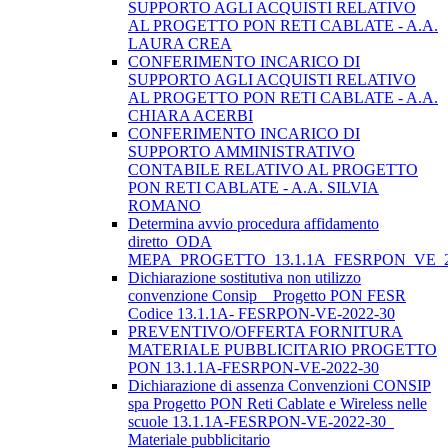
SUPPORTO AGLI ACQUISTI RELATIVO
AL PROGETTO PON RETI CABLATE - A.A.
LAURA CREA
CONFERIMENTO INCARICO DI
SUPPORTO AGLI ACQUISTI RELATIVO
AL PROGETTO PON RETI CABLATE - A.A.
CHIARA ACERBI
CONFERIMENTO INCARICO DI
SUPPORTO AMMINISTRATIVO
CONTABILE RELATIVO AL PROGETTO
PON RETI CABLATE - A.A. SILVIA
ROMANO
Determina avvio procedura affidamento
diretto_ODA
MEPA_PROGETTO_13.1.1A_FESRPON_VE_2
Dichiarazione sostitutiva non utilizzo
convenzione Consip _ Progetto PON FESR
Codice 13.1.1A- FESRPON-VE-2022-30
PREVENTIVO/OFFERTA FORNITURA
MATERIALE PUBBLICITARIO PROGETTO
PON 13.1.1A-FESRPON-VE-2022-30
Dichiarazione di assenza Convenzioni CONSIP
spa Progetto PON Reti Cablate e Wireless nelle
scuole 13.1.1A-FESRPON-VE-2022-30_
Materiale pubblicitario