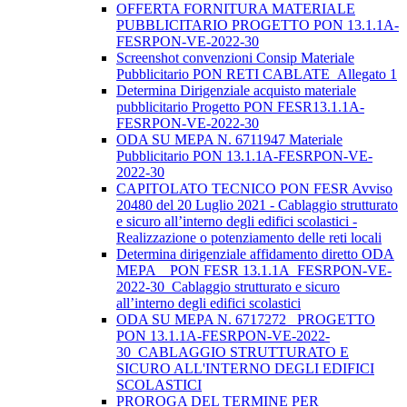
OFFERTA FORNITURA MATERIALE
PUBBLICITARIO PROGETTO PON 13.1.1A-
FESRPON-VE-2022-30
Screenshot convenzioni Consip Materiale
Pubblicitario PON RETI CABLATE_Allegato 1
Determina Dirigenziale acquisto materiale
pubblicitario Progetto PON FESR13.1.1A-
FESRPON-VE-2022-30
ODA SU MEPA N. 6711947 Materiale
Pubblicitario PON 13.1.1A-FESRPON-VE-
2022-30
CAPITOLATO TECNICO PON FESR Avviso
20480 del 20 Luglio 2021 - Cablaggio strutturato
e sicuro all’interno degli edifici scolastici -
Realizzazione o potenziamento delle reti locali
Determina dirigenziale affidamento diretto ODA
MEPA _ PON FESR 13.1.1A_FESRPON-VE-
2022-30_Cablaggio strutturato e sicuro
all’interno degli edifici scolastici
ODA SU MEPA N. 6717272_ PROGETTO
PON 13.1.1A-FESRPON-VE-2022-
30_CABLAGGIO STRUTTURATO E
SICURO ALL'INTERNO DEGLI EDIFICI
SCOLASTICI
PROROGA DEL TERMINE PER