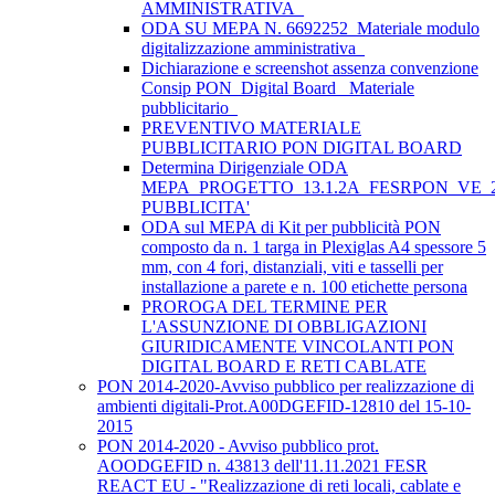
AMMINISTRATIVA_
ODA SU MEPA N. 6692252_Materiale modulo
digitalizzazione amministrativa_
Dichiarazione e screenshot assenza convenzione
Consip PON_Digital Board_ Materiale
pubblicitario_
PREVENTIVO MATERIALE
PUBBLICITARIO PON DIGITAL BOARD
Determina Dirigenziale ODA
MEPA_PROGETTO_13.1.2A_FESRPON_VE_2
PUBBLICITA'
ODA sul MEPA di Kit per pubblicità PON
composto da n. 1 targa in Plexiglas A4 spessore 5
mm, con 4 fori, distanziali, viti e tasselli per
installazione a parete e n. 100 etichette persona
PROROGA DEL TERMINE PER
L'ASSUNZIONE DI OBBLIGAZIONI
GIURIDICAMENTE VINCOLANTI PON
DIGITAL BOARD E RETI CABLATE
PON 2014-2020-Avviso pubblico per realizzazione di
ambienti digitali-Prot.A00DGEFID-12810 del 15-10-
2015
PON 2014-2020 - Avviso pubblico prot.
AOODGEFID n. 43813 dell'11.11.2021 FESR
REACT EU - "Realizzazione di reti locali, cablate e