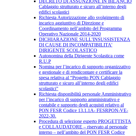
DECRETO DI ASSUNZIONE IN BILANCIO
Cablaggio strutturato e sicuro all’interno degli
edifici scolastici
Richiesta Autorizzazione allo svolgimento di
incarico aggiuntivo di Direzione e
Coordinamento nell’ambito del Programma
Operativo Nazionale 2014-2020
DICHIARAZIONE SULL'INSUSSISTENZA
DI CAUSE DI INCOMPATIBILITA'
DIRIGENTE SCOLASTICO
Autonomina della Dirigente Scolastica come
R.U.P
Nomina per l’incarico di supporto organizzativo
e gestionale e di rendicontare e certificare la
spesa relativa al “Progetto PON Cablaggio
strutturato e sicuro all’interno degli edifici
scolastici”
Richiesta disponibilità personale Amministrativo
per l’incarico di supporto amministrativo e
contabile e supporto degli acquisti relativo al
PON FESR Codice 13.1.1A- FESRPON-VE-
2022-30.
Procedura di selezione esperto PROGETTISTA
e COLLAUDATORE – riservato al personale
interno – nell’ambito del PON FESR Codice