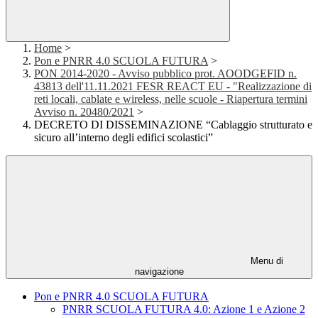
Home
>
Pon e PNRR 4.0 SCUOLA FUTURA
>
PON 2014-2020 - Avviso pubblico prot. AOODGEFID n.
43813 dell'11.11.2021 FESR REACT EU - "Realizzazione di
reti locali, cablate e wireless, nelle scuole - Riapertura termini
Avviso n. 20480/2021
>
DECRETO DI DISSEMINAZIONE “Cablaggio strutturato e
sicuro all’interno degli edifici scolastici”
Menu di
navigazione
Pon e PNRR 4.0 SCUOLA FUTURA
PNRR SCUOLA FUTURA 4.0: Azione 1 e Azione 2