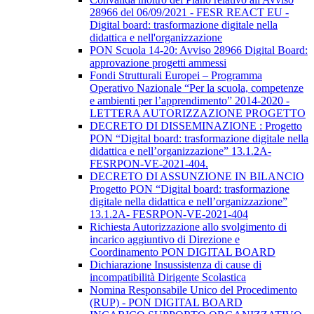
28966 del 06/09/2021 - FESR REACT EU -
Digital board: trasformazione digitale nella
didattica e nell'organizzazione
PON Scuola 14-20: Avviso 28966 Digital Board:
approvazione progetti ammessi
Fondi Strutturali Europei – Programma
Operativo Nazionale “Per la scuola, competenze
e ambienti per l’apprendimento” 2014-2020 -
LETTERA AUTORIZZAZIONE PROGETTO
DECRETO DI DISSEMINAZIONE : Progetto
PON “Digital board: trasformazione digitale nella
didattica e nell’organizzazione” 13.1.2A-
FESRPON-VE-2021-404.
DECRETO DI ASSUNZIONE IN BILANCIO
Progetto PON “Digital board: trasformazione
digitale nella didattica e nell’organizzazione”
13.1.2A- FESRPON-VE-2021-404
Richiesta Autorizzazione allo svolgimento di
incarico aggiuntivo di Direzione e
Coordinamento PON DIGITAL BOARD
Dichiarazione Insussistenza di cause di
incompatibilità Dirigente Scolastica
Nomina Responsabile Unico del Procedimento
(RUP) - PON DIGITAL BOARD