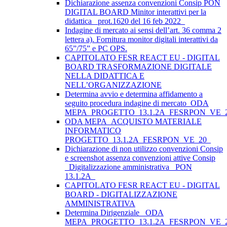
Dichiarazione assenza convenzioni Consip PON
DIGITAL BOARD Minitor interattivi per la
didattica_ prot.1620 del 16 feb 2022_
Indagine di mercato ai sensi dell’art. 36 comma 2
lettera a). Fornitura monitor digitali interattivi da
65”/75” e PC OPS.
CAPITOLATO FESR REACT EU - DIGITAL
BOARD TRASFORMAZIONE DIGITALE
NELLA DIDATTICA E
NELL’ORGANIZZAZIONE
Determina avvio e determina affidamento a
seguito procedura indagine di mercato_ODA
MEPA_PROGETTO_13.1.2A_FESRPON_VE_
ODA MEPA_ACQUISTO MATERIALE
INFORMATICO
PROGETTO_13.1.2A_FESRPON_VE_20_
Dichiarazione di non utilizzo convenzioni Consip
e screenshot assenza convenzioni attive Consip
_Digitalizzazione amministrativa_ PON
13.1.2A_
CAPITOLATO FESR REACT EU - DIGITAL
BOARD - DIGITALIZZAZIONE
AMMINISTRATIVA
Determina Dirigenziale _ODA
MEPA_PROGETTO_13.1.2A_FESRPON_VE_2