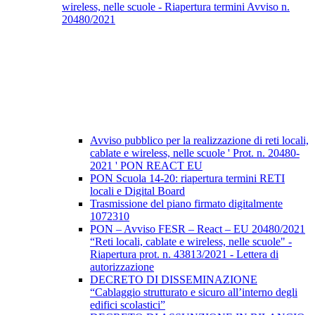
wireless, nelle scuole - Riapertura termini Avviso n.
20480/2021
Avviso pubblico per la realizzazione di reti locali,
cablate e wireless, nelle scuole ' Prot. n. 20480-
2021 ' PON REACT EU
PON Scuola 14-20: riapertura termini RETI
locali e Digital Board
Trasmissione del piano firmato digitalmente
1072310
PON – Avviso FESR – React – EU 20480/2021
“Reti locali, cablate e wireless, nelle scuole" -
Riapertura prot. n. 43813/2021 - Lettera di
autorizzazione
DECRETO DI DISSEMINAZIONE
“Cablaggio strutturato e sicuro all’interno degli
edifici scolastici”