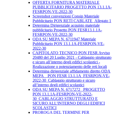
OFFERTA FORNITURA MATERIALE
PUBBLICITARIO PROGETTO PON 13.1.1A-
FESRPON-VE-2022-30
Screenshot convenzioni Consip Materiale
Pubblicitario PON RETI CABLATE_Allegato 1
Determina Dirigenziale acquisto materiale
pubblicitario Progetto PON FESR13.1.1A-
FESRPON-VE-2022-30
ODA SU MEPA N. 6711947 Materiale
Pubblicitario PON 13.1.1A-FESRPON-VE-
2022-30
CAPITOLATO TECNICO PON FESR Avviso
20480 del 20 Luglio 2021 - Cablaggio strutturato
e sicuro all’interno degli edifici scolastici -
Realizzazione o potenziamento delle reti locali
Determina dirigenziale affidamento diretto ODA
MEPA _ PON FESR 13.1.1A_FESRPON-VE-
2022-30_Cablaggio strutturato e sicuro
all’interno degli edifici scolastici
ODA SU MEPA N. 6717272_ PROGETTO
PON 13.1.1A-FESRPON-VE-2022-
30_CABLAGGIO STRUTTURATO E
SICURO ALL'INTERNO DEGLI EDIFICI
SCOLASTICI
PROROGA DEL TERMINE PER