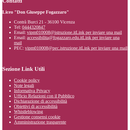
Contatti
Liceo "Don Giuseppe Fogazzaro"
Contrà Burci 21 - 36100 Vicenza
Tel:
0444320847
Email:
vipm010008@istruzione.it
Link per inviare una mail
Email:
accessibilita@fogazzaro.edu.it
Link per inviare una
mail
PEC:
vipm010008@pec.istruzione.it
Link per inviare una mail
Sezione Link Utili
Cookie policy
Note legali
Informativa Privacy
Ufficio Relazioni con il Pubblico
Dichiarazione di accessibilità
Obiettivi di accessibilità
Whistleblowing
Gestione consensi cookie
Amministrazione trasparente