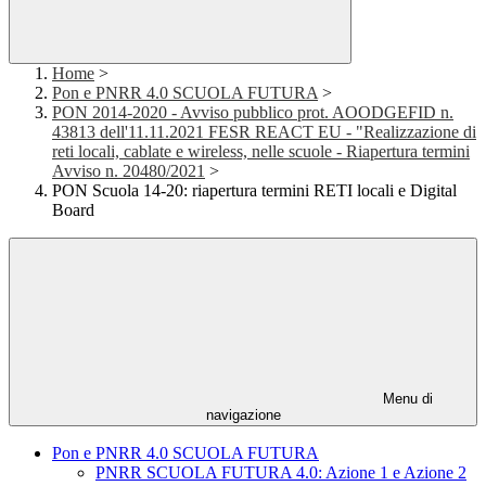
Home
>
Pon e PNRR 4.0 SCUOLA FUTURA
>
PON 2014-2020 - Avviso pubblico prot. AOODGEFID n.
43813 dell'11.11.2021 FESR REACT EU - "Realizzazione di
reti locali, cablate e wireless, nelle scuole - Riapertura termini
Avviso n. 20480/2021
>
PON Scuola 14-20: riapertura termini RETI locali e Digital
Board
Menu di
navigazione
Pon e PNRR 4.0 SCUOLA FUTURA
PNRR SCUOLA FUTURA 4.0: Azione 1 e Azione 2