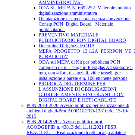
AMMINISTRATIVA_
ODA SU MEPA N. 6692252_Materiale modulo
digitalizzazione amministrativa_
Dichiarazione e screenshot assenza convenzione
Consip PON_Digital Board_ Materiale
pubblicitario_
PREVENTIVO MATERIALE
PUBBLICITARIO PON DIGITAL BOARD
Determina Dirigenziale ODA
MEPA_PROGETTO_13.1.2A_FESRPON_VE_2
PUBBLICITA'
ODA sul MEPA di Kit per pubblicità PON
composto da n. 1 targa in Plexiglas A4 spessore 5
mm, con 4 fori, distanziali, viti e tasselli per
installazione a parete e n. 100 etichette persona
PROROGA DEL TERMINE PER
L'ASSUNZIONE DI OBBLIGAZIONI
GIURIDICAMENTE VINCOLANTI PON
DIGITAL BOARD E RETI CABLATE
PON 2014-2020-Avviso pubblico per realizzazione di
ambienti digitali-Prot.A00DGEFID-12810 del 15-10-
2015
PON 2014-2020 - Avviso pubblico prot.
AOODGEFID n. 43813 dell'11.11.2021 FESR
REACT EU - "Realizzazione di reti locali, cablate e