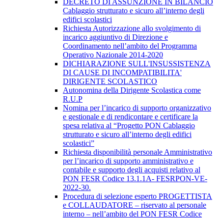
DECRETO DI ASSUNZIONE IN BILANCIO
Cablaggio strutturato e sicuro all’interno degli
edifici scolastici
Richiesta Autorizzazione allo svolgimento di
incarico aggiuntivo di Direzione e
Coordinamento nell’ambito del Programma
Operativo Nazionale 2014-2020
DICHIARAZIONE SULL'INSUSSISTENZA
DI CAUSE DI INCOMPATIBILITA'
DIRIGENTE SCOLASTICO
Autonomina della Dirigente Scolastica come
R.U.P
Nomina per l’incarico di supporto organizzativo
e gestionale e di rendicontare e certificare la
spesa relativa al “Progetto PON Cablaggio
strutturato e sicuro all’interno degli edifici
scolastici”
Richiesta disponibilità personale Amministrativo
per l’incarico di supporto amministrativo e
contabile e supporto degli acquisti relativo al
PON FESR Codice 13.1.1A- FESRPON-VE-
2022-30.
Procedura di selezione esperto PROGETTISTA
e COLLAUDATORE – riservato al personale
interno – nell’ambito del PON FESR Codice