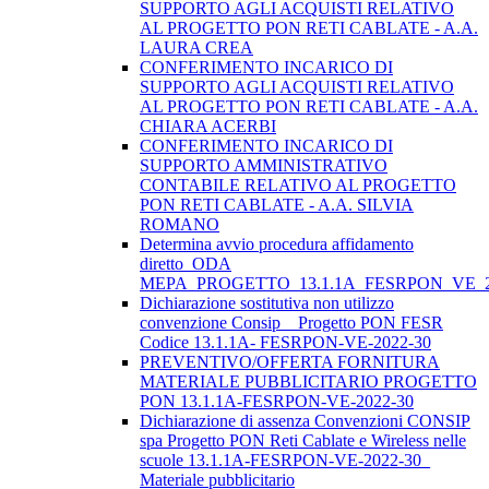
SUPPORTO AGLI ACQUISTI RELATIVO
AL PROGETTO PON RETI CABLATE - A.A.
LAURA CREA
CONFERIMENTO INCARICO DI
SUPPORTO AGLI ACQUISTI RELATIVO
AL PROGETTO PON RETI CABLATE - A.A.
CHIARA ACERBI
CONFERIMENTO INCARICO DI
SUPPORTO AMMINISTRATIVO
CONTABILE RELATIVO AL PROGETTO
PON RETI CABLATE - A.A. SILVIA
ROMANO
Determina avvio procedura affidamento
diretto_ODA
MEPA_PROGETTO_13.1.1A_FESRPON_VE_2
Dichiarazione sostitutiva non utilizzo
convenzione Consip _ Progetto PON FESR
Codice 13.1.1A- FESRPON-VE-2022-30
PREVENTIVO/OFFERTA FORNITURA
MATERIALE PUBBLICITARIO PROGETTO
PON 13.1.1A-FESRPON-VE-2022-30
Dichiarazione di assenza Convenzioni CONSIP
spa Progetto PON Reti Cablate e Wireless nelle
scuole 13.1.1A-FESRPON-VE-2022-30_
Materiale pubblicitario