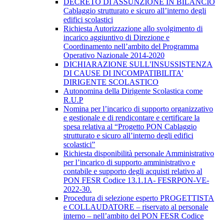
DECRETO DI ASSUNZIONE IN BILANCIO
Cablaggio strutturato e sicuro all’interno degli
edifici scolastici
Richiesta Autorizzazione allo svolgimento di
incarico aggiuntivo di Direzione e
Coordinamento nell’ambito del Programma
Operativo Nazionale 2014-2020
DICHIARAZIONE SULL'INSUSSISTENZA
DI CAUSE DI INCOMPATIBILITA'
DIRIGENTE SCOLASTICO
Autonomina della Dirigente Scolastica come
R.U.P
Nomina per l’incarico di supporto organizzativo
e gestionale e di rendicontare e certificare la
spesa relativa al “Progetto PON Cablaggio
strutturato e sicuro all’interno degli edifici
scolastici”
Richiesta disponibilità personale Amministrativo
per l’incarico di supporto amministrativo e
contabile e supporto degli acquisti relativo al
PON FESR Codice 13.1.1A- FESRPON-VE-
2022-30.
Procedura di selezione esperto PROGETTISTA
e COLLAUDATORE – riservato al personale
interno – nell’ambito del PON FESR Codice