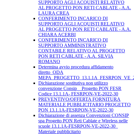
SUPPORTO AGLI ACQUISTI RELATIVO
AL PROGETTO PON RETI CABLATE - A.A.
LAURA CREA
CONFERIMENTO INCARICO DI
SUPPORTO AGLI ACQUISTI RELATIVO
AL PROGETTO PON RETI CABLATE - A.A.
CHIARA ACERBI
CONFERIMENTO INCARICO DI
SUPPORTO AMMINISTRATIVO
CONTABILE RELATIVO AL PROGETTO
PON RETI CABLATE - A.A. SILVIA
ROMANO
Determina avvio procedura affidamento
diretto_ODA
MEPA_PROGETTO_13.1.1A_FESRPON_VE_2
Dichiarazione sostitutiva non utilizzo
convenzione Consip _ Progetto PON FESR
Codice 13.1.1A- FESRPON-VE-2022-30
PREVENTIVO/OFFERTA FORNITURA
MATERIALE PUBBLICITARIO PROGETTO
PON 13.1.1A-FESRPON-VE-2022-30
Dichiarazione di assenza Convenzioni CONSIP
spa Progetto PON Reti Cablate e Wireless nelle
scuole 13.1.1A-FESRPON-VE-2022-30_
Materiale pubblicitario