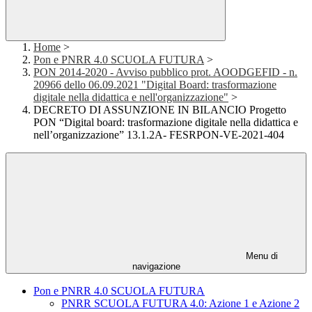
Home
>
Pon e PNRR 4.0 SCUOLA FUTURA
>
PON 2014-2020 - Avviso pubblico prot. AOODGEFID - n.
20966 dello 06.09.2021 "Digital Board: trasformazione
digitale nella didattica e nell'organizzazione"
>
DECRETO DI ASSUNZIONE IN BILANCIO Progetto
PON “Digital board: trasformazione digitale nella didattica e
nell’organizzazione” 13.1.2A- FESRPON-VE-2021-404
Menu di
navigazione
Pon e PNRR 4.0 SCUOLA FUTURA
PNRR SCUOLA FUTURA 4.0: Azione 1 e Azione 2