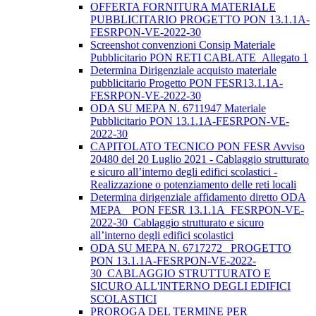
OFFERTA FORNITURA MATERIALE
PUBBLICITARIO PROGETTO PON 13.1.1A-
FESRPON-VE-2022-30
Screenshot convenzioni Consip Materiale
Pubblicitario PON RETI CABLATE_Allegato 1
Determina Dirigenziale acquisto materiale
pubblicitario Progetto PON FESR13.1.1A-
FESRPON-VE-2022-30
ODA SU MEPA N. 6711947 Materiale
Pubblicitario PON 13.1.1A-FESRPON-VE-
2022-30
CAPITOLATO TECNICO PON FESR Avviso
20480 del 20 Luglio 2021 - Cablaggio strutturato
e sicuro all’interno degli edifici scolastici -
Realizzazione o potenziamento delle reti locali
Determina dirigenziale affidamento diretto ODA
MEPA _ PON FESR 13.1.1A_FESRPON-VE-
2022-30_Cablaggio strutturato e sicuro
all’interno degli edifici scolastici
ODA SU MEPA N. 6717272_ PROGETTO
PON 13.1.1A-FESRPON-VE-2022-
30_CABLAGGIO STRUTTURATO E
SICURO ALL'INTERNO DEGLI EDIFICI
SCOLASTICI
PROROGA DEL TERMINE PER