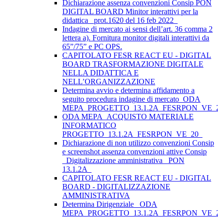
Dichiarazione assenza convenzioni Consip PON
DIGITAL BOARD Minitor interattivi per la
didattica_ prot.1620 del 16 feb 2022_
Indagine di mercato ai sensi dell’art. 36 comma 2
lettera a). Fornitura monitor digitali interattivi da
65”/75” e PC OPS.
CAPITOLATO FESR REACT EU - DIGITAL
BOARD TRASFORMAZIONE DIGITALE
NELLA DIDATTICA E
NELL’ORGANIZZAZIONE
Determina avvio e determina affidamento a
seguito procedura indagine di mercato_ODA
MEPA_PROGETTO_13.1.2A_FESRPON_VE_
ODA MEPA_ACQUISTO MATERIALE
INFORMATICO
PROGETTO_13.1.2A_FESRPON_VE_20_
Dichiarazione di non utilizzo convenzioni Consip
e screenshot assenza convenzioni attive Consip
_Digitalizzazione amministrativa_ PON
13.1.2A_
CAPITOLATO FESR REACT EU - DIGITAL
BOARD - DIGITALIZZAZIONE
AMMINISTRATIVA
Determina Dirigenziale _ODA
MEPA_PROGETTO_13.1.2A_FESRPON_VE_2