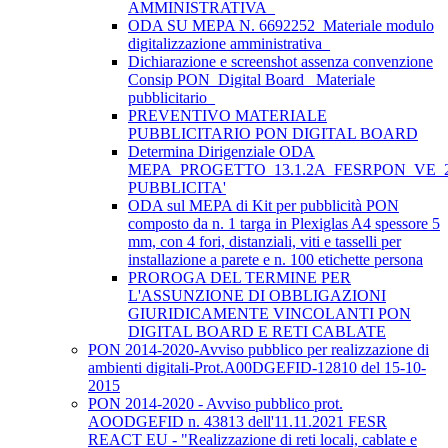
AMMINISTRATIVA_
ODA SU MEPA N. 6692252_Materiale modulo
digitalizzazione amministrativa_
Dichiarazione e screenshot assenza convenzione
Consip PON_Digital Board_ Materiale
pubblicitario_
PREVENTIVO MATERIALE
PUBBLICITARIO PON DIGITAL BOARD
Determina Dirigenziale ODA
MEPA_PROGETTO_13.1.2A_FESRPON_VE_2
PUBBLICITA'
ODA sul MEPA di Kit per pubblicità PON
composto da n. 1 targa in Plexiglas A4 spessore 5
mm, con 4 fori, distanziali, viti e tasselli per
installazione a parete e n. 100 etichette persona
PROROGA DEL TERMINE PER
L'ASSUNZIONE DI OBBLIGAZIONI
GIURIDICAMENTE VINCOLANTI PON
DIGITAL BOARD E RETI CABLATE
PON 2014-2020-Avviso pubblico per realizzazione di
ambienti digitali-Prot.A00DGEFID-12810 del 15-10-
2015
PON 2014-2020 - Avviso pubblico prot.
AOODGEFID n. 43813 dell'11.11.2021 FESR
REACT EU - "Realizzazione di reti locali, cablate e