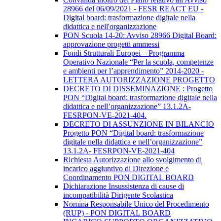
28966 del 06/09/2021 - FESR REACT EU -
Digital board: trasformazione digitale nella
didattica e nell'organizzazione
PON Scuola 14-20: Avviso 28966 Digital Board:
approvazione progetti ammessi
Fondi Strutturali Europei – Programma
Operativo Nazionale “Per la scuola, competenze
e ambienti per l’apprendimento” 2014-2020 -
LETTERA AUTORIZZAZIONE PROGETTO
DECRETO DI DISSEMINAZIONE : Progetto
PON “Digital board: trasformazione digitale nella
didattica e nell’organizzazione” 13.1.2A-
FESRPON-VE-2021-404.
DECRETO DI ASSUNZIONE IN BILANCIO
Progetto PON “Digital board: trasformazione
digitale nella didattica e nell’organizzazione”
13.1.2A- FESRPON-VE-2021-404
Richiesta Autorizzazione allo svolgimento di
incarico aggiuntivo di Direzione e
Coordinamento PON DIGITAL BOARD
Dichiarazione Insussistenza di cause di
incompatibilità Dirigente Scolastica
Nomina Responsabile Unico del Procedimento
(RUP) - PON DIGITAL BOARD