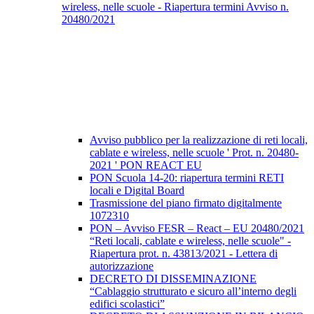
wireless, nelle scuole - Riapertura termini Avviso n.
20480/2021
Avviso pubblico per la realizzazione di reti locali,
cablate e wireless, nelle scuole ' Prot. n. 20480-
2021 ' PON REACT EU
PON Scuola 14-20: riapertura termini RETI
locali e Digital Board
Trasmissione del piano firmato digitalmente
1072310
PON – Avviso FESR – React – EU 20480/2021
“Reti locali, cablate e wireless, nelle scuole" -
Riapertura prot. n. 43813/2021 - Lettera di
autorizzazione
DECRETO DI DISSEMINAZIONE
“Cablaggio strutturato e sicuro all’interno degli
edifici scolastici”