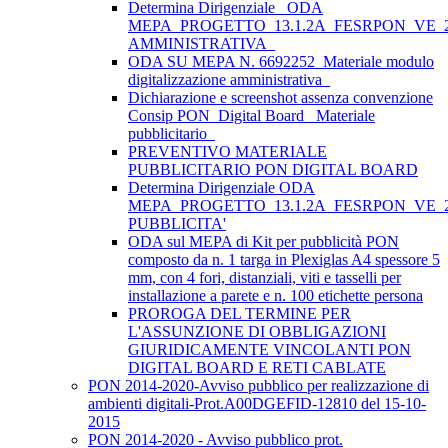
Determina Dirigenziale _ODA
MEPA_PROGETTO_13.1.2A_FESRPON_VE_2
AMMINISTRATIVA_
ODA SU MEPA N. 6692252_Materiale modulo
digitalizzazione amministrativa_
Dichiarazione e screenshot assenza convenzione
Consip PON_Digital Board_ Materiale
pubblicitario_
PREVENTIVO MATERIALE
PUBBLICITARIO PON DIGITAL BOARD
Determina Dirigenziale ODA
MEPA_PROGETTO_13.1.2A_FESRPON_VE_2
PUBBLICITA'
ODA sul MEPA di Kit per pubblicità PON
composto da n. 1 targa in Plexiglas A4 spessore 5
mm, con 4 fori, distanziali, viti e tasselli per
installazione a parete e n. 100 etichette persona
PROROGA DEL TERMINE PER
L'ASSUNZIONE DI OBBLIGAZIONI
GIURIDICAMENTE VINCOLANTI PON
DIGITAL BOARD E RETI CABLATE
PON 2014-2020-Avviso pubblico per realizzazione di
ambienti digitali-Prot.A00DGEFID-12810 del 15-10-
2015
PON 2014-2020 - Avviso pubblico prot.