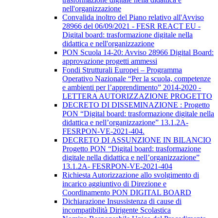
nell'organizzazione
Convalida inoltro del Piano relativo all'Avviso
28966 del 06/09/2021 - FESR REACT EU -
Digital board: trasformazione digitale nella
didattica e nell'organizzazione
PON Scuola 14-20: Avviso 28966 Digital Board:
approvazione progetti ammessi
Fondi Strutturali Europei – Programma
Operativo Nazionale “Per la scuola, competenze
e ambienti per l’apprendimento” 2014-2020 -
LETTERA AUTORIZZAZIONE PROGETTO
DECRETO DI DISSEMINAZIONE : Progetto
PON “Digital board: trasformazione digitale nella
didattica e nell’organizzazione” 13.1.2A-
FESRPON-VE-2021-404.
DECRETO DI ASSUNZIONE IN BILANCIO
Progetto PON “Digital board: trasformazione
digitale nella didattica e nell’organizzazione”
13.1.2A- FESRPON-VE-2021-404
Richiesta Autorizzazione allo svolgimento di
incarico aggiuntivo di Direzione e
Coordinamento PON DIGITAL BOARD
Dichiarazione Insussistenza di cause di
incompatibilità Dirigente Scolastica