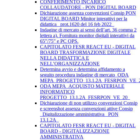
CONFERIMENTO INCARICO
COLLAUDATORE - PON DIGITAL BOARD
Dichiarazione assenza convenzioni Consip PON
DIGITAL BOARD Minitor interattivi per la
didattica_ prot.1620 del 16 feb 2022_
Indagine di mercato ai sensi dell’art. 36 comma 2
lettera a). Fornitura monitor digitali interattivi da
65”/75” e PC OPS.
CAPITOLATO FESR REACT EU - DIGITAL
BOARD TRASFORMAZIONE DIGITALE
NELLA DIDATTICA E
NELL’ORGANIZZAZIONE
Determina avvio e determina affidamento a
seguito procedura indagine di mercato_ODA
MEPA_PROGETTO_13.1.2A_FESRPON_VE_
ODA MEPA_ACQUISTO MATERIALE
INFORMATICO
PROGETTO_13.1.2A_FESRPON_VE_20_
Dichiarazione di non utilizzo convenzioni Consip
e screenshot assenza convenzioni attive Consip
_Digitalizzazione amministrativa_ PON
13.1.2A_
CAPITOLATO FESR REACT EU - DIGITAL
BOARD - DIGITALIZZAZIONE
AMMINISTRATIVA