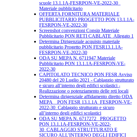
scuole 13.1.1A-FESRPON-VE-2022-30_
Materiale pubblicitario
OFFERTA FORNITURA MATERIALE
PUBBLICITARIO PROGETTO PON 13.1.1A-
FESRPON-VE-2022-30
Screenshot convenzioni Consip Materiale
Pubblicitario PON RETI CABLATE_Allegato 1
Determina Dirigenziale acquisto materiale
pubblicitario Progetto PON FESR13.1.1A-
FESRPON-VE-2022-30
ODA SU MEPA N. 6711947 Materiale
Pubblicitario PON 13.1.1A-FESRPON-VE-
2022-30
CAPITOLATO TECNICO PON FESR Avviso
20480 del 20 Luglio 2021 - Cablaggio strutturato
e sicuro all’interno degli edifici scolastici -
Realizzazione o potenziamento delle reti locali
Determina dirigenziale affidamento diretto ODA
MEPA _ PON FESR 13.1.1A_FESRPON-VE-
2022-30_Cablaggio strutturato e sicuro
all’interno degli edifici scolastici
ODA SU MEPA N. 6717272_ PROGETTO
PON 13.1.1A-FESRPON-VE-2022-
30_CABLAGGIO STRUTTURATO E
SICURO ALL'INTERNO DEGLI EDIFICI