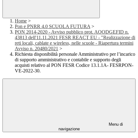
Home
>
Pon e PNRR 4.0 SCUOLA FUTURA
>
PON 2014-2020 - Avviso pubblico prot. AOODGEFID n.
43813 dell'11.11.2021 FESR REACT EU - "Realizzazione di
reti locali, cablate e wireless, nelle scuole - Riapertura termini
Avviso n. 20480/2021
>
Richiesta disponibilità personale Amministrativo per l’incarico
di supporto amministrativo e contabile e supporto degli
acquisti relativo al PON FESR Codice 13.1.1A- FESRPON-
VE-2022-30.
Menu di
navigazione