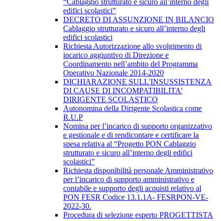
“Cablaggio strutturato e sicuro all’interno degli
edifici scolastici”
DECRETO DI ASSUNZIONE IN BILANCIO
Cablaggio strutturato e sicuro all’interno degli
edifici scolastici
Richiesta Autorizzazione allo svolgimento di
incarico aggiuntivo di Direzione e
Coordinamento nell’ambito del Programma
Operativo Nazionale 2014-2020
DICHIARAZIONE SULL'INSUSSISTENZA
DI CAUSE DI INCOMPATIBILITA'
DIRIGENTE SCOLASTICO
Autonomina della Dirigente Scolastica come
R.U.P
Nomina per l’incarico di supporto organizzativo
e gestionale e di rendicontare e certificare la
spesa relativa al “Progetto PON Cablaggio
strutturato e sicuro all’interno degli edifici
scolastici”
Richiesta disponibilità personale Amministrativo
per l’incarico di supporto amministrativo e
contabile e supporto degli acquisti relativo al
PON FESR Codice 13.1.1A- FESRPON-VE-
2022-30.
Procedura di selezione esperto PROGETTISTA