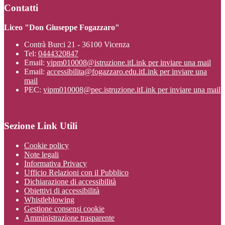
Contatti
Liceo "Don Giuseppe Fogazzaro"
Contrà Burci 21 - 36100 Vicenza
Tel:
0444320847
Email:
vipm010008@istruzione.it
Link per inviare una mail
Email:
accessibilita@fogazzaro.edu.it
Link per inviare una
mail
PEC:
vipm010008@pec.istruzione.it
Link per inviare una mail
Sezione Link Utili
Cookie policy
Note legali
Informativa Privacy
Ufficio Relazioni con il Pubblico
Dichiarazione di accessibilità
Obiettivi di accessibilità
Whistleblowing
Gestione consensi cookie
Amministrazione trasparente