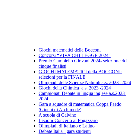
Giochi matematici della Bocconi
Concorsi “VIVA CHI LEGGE 2024”
Premio Campiello Giovani 2024- selezione dei
cinque finalisti
GIOCHI MATEMATICI della BOCCONI:
selezioni per la FINALE
Olimpiadi delle Scienze Naturali a.s. 2023 -2024
Giochi della Chimica a.s. 2023 -2024
Campionati Debate in lingua inglese a.s.2023-
2024
Gara a squadre di matematica Coppa Faedo
(Giochi di Archimede)
A scuola di Calvino
Lezioni-Concerto al Fogazzaro
Olimpiadi di Italiano e Latino
Debate Italia - gara studenti