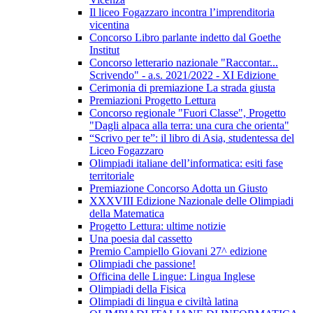
Il liceo Fogazzaro incontra l’imprenditoria
vicentina
Concorso Libro parlante indetto dal Goethe
Institut
Concorso letterario nazionale "Raccontar...
Scrivendo" - a.s. 2021/2022 - XI Edizione
Cerimonia di premiazione La strada giusta
Premiazioni Progetto Lettura
Concorso regionale "Fuori Classe", Progetto
"Dagli alpaca alla terra: una cura che orienta"
“Scrivo per te”: il libro di Asia, studentessa del
Liceo Fogazzaro
Olimpiadi italiane dell’informatica: esiti fase
territoriale
Premiazione Concorso Adotta un Giusto
XXXVIII Edizione Nazionale delle Olimpiadi
della Matematica
Progetto Lettura: ultime notizie
Una poesia dal cassetto
Premio Campiello Giovani 27^ edizione
Olimpiadi che passione!
Officina delle Lingue: Lingua Inglese
Olimpiadi della Fisica
Olimpiadi di lingua e civiltà latina