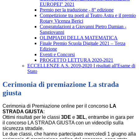
EUROPEI" 2021
Premio per la traduzione - 8° edizione
Competizione tra poeti al Teatro Astra e il premio
Rotary Vicenza Berici
Congratulazioni a Giovanni Pietro Damian -
Sangiovanni
OLIMPIADI DELLA MATEMATICA
Finale Premio Scuola Digitale 2021 – Terza
Edizione
Eventi e Concorsi
PROGETTO LETTURA 2020-2021
ECCELLENZE A.S. 2019-2020 I risultati all'Esame di
Stato
Cerimonia di premiazione La strada
giusta
Cerimonia di Premiazione online per il concorso
LA
STRADA GIUSTA
:
Ottimi risultati per le classi
3DE
e
3EL
, entrambe in gara per
il concorso LA STRADA GIUSTA con un videoclip sulla
sicurezza stradale.
Le due classi, che hanno partecipato mercoledì 1 giugno alla