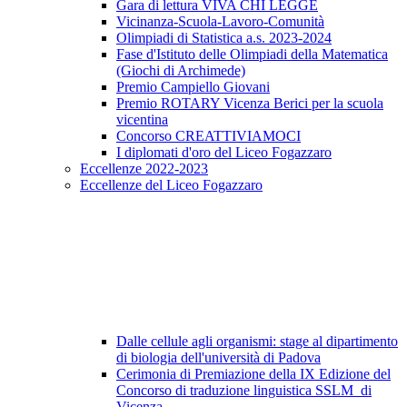
Gara di lettura VIVA CHI LEGGE
Vicinanza-Scuola-Lavoro-Comunità
Olimpiadi di Statistica a.s. 2023-2024
Fase d'Istituto delle Olimpiadi della Matematica
(Giochi di Archimede)
Premio Campiello Giovani
Premio ROTARY Vicenza Berici per la scuola
vicentina
Concorso CREATTIVIAMOCI
I diplomati d'oro del Liceo Fogazzaro
Eccellenze 2022-2023
Eccellenze del Liceo Fogazzaro
Dalle cellule agli organismi: stage al dipartimento
di biologia dell'università di Padova
Cerimonia di Premiazione della IX Edizione del
Concorso di traduzione linguistica SSLM di
Vicenza